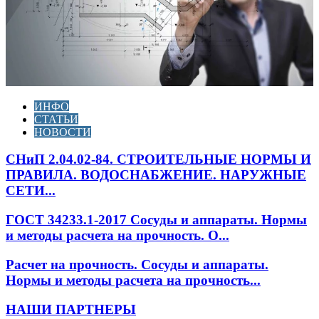
ИНФО
СТАТЬИ
НОВОСТИ
СНиП 2.04.02-84. СТРОИТЕЛЬНЫЕ НОРМЫ И
ПРАВИЛА. ВОДОСНАБЖЕНИЕ. НАРУЖНЫЕ
СЕТИ...
ГОСТ 34233.1-2017 Сосуды и аппараты. Нормы
и методы расчета на прочность. О...
Расчет на прочность. Сосуды и аппараты.
Нормы и методы расчета на прочность...
НАШИ ПАРТНЕРЫ