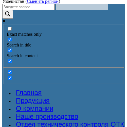
Узбекистан (
Сменить регион
)
Exact matches only
Search in title
Search in content
Главная
Продукция
О компании
Наше производство
Отдел технического контроля ОТК