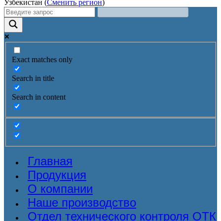
Узбекистан (
Сменить регион
)
Exact matches only
Search in title
Search in content
Главная
Продукция
О компании
Наше производство
Отдел технического контроля ОТК