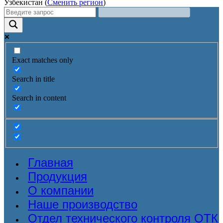
Узбекистан (
Сменить регион
)
Exact matches only
Search in title
Search in content
Главная
Продукция
О компании
Наше производство
Отдел технического контроля ОТК