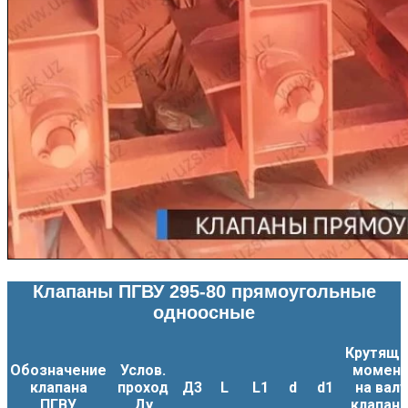
Клапаны ПГВУ 295-80 прямоугольные
одноосные
Крутящи
Обозначение
Услов.
момен
клапана
проход
Д3
L
L1
d
d1
на валу
ПГВУ
Ду
клапана