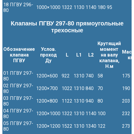
18 ПГВУ 296-
1000×1000
1322
1130
1140
180
95
2
80
Клапаны ПГВУ 297-80 прямоугольные
трехосные
Крутящий
Обозначение
Услов.
момент
Масс
клапана
проход
L
L1
L2
на валу
кг
ПГВУ
Ду
клапана,
Н.м
01 ПГВУ 297-
1200×600
922
1310
740
58
175
80
02 ПГВУ 297-
1200×700
1022
1310
840
70
190
80
03 ПГВУ 297-
1200×800
1122
1310
940
80
203
80
04 ПГВУ 297-
1200×1000
1322
1310
1140
100
232
80
05 ПГВУ 297-
1200×1200
1522
1310
1340
122
273
80