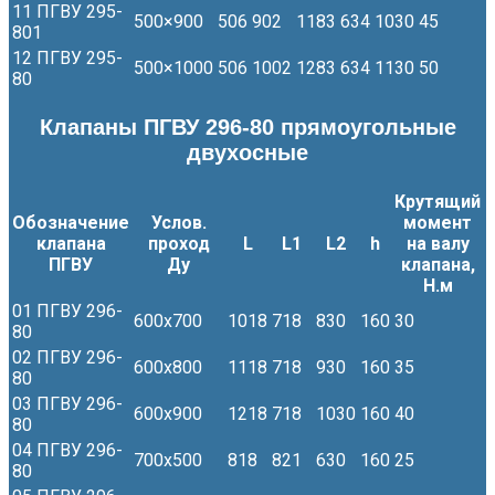
11 ПГВУ 295-
500×900
506
902
1183
634
1030
45
801
12 ПГВУ 295-
500×1000
506
1002
1283
634
1130
50
80
Клапаны ПГВУ 296-80 прямоугольные
двухосные
Крутящий
Обозначение
Услов.
момент
М
клапана
проход
L
L1
L2
h
на валу
ПГВУ
Ду
клапана,
Н.м
01 ПГВУ 296-
600х700
1018
718
830
160
30
1
80
02 ПГВУ 296-
600х800
1118
718
930
160
35
1
80
03 ПГВУ 296-
600х900
1218
718
1030
160
40
1
80
04 ПГВУ 296-
700х500
818
821
630
160
25
1
80