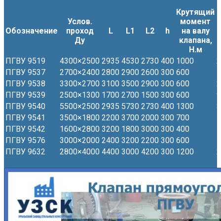
Крутящий
Услов.
момент
М
Обозначение
проход
L
L1
L2
h
на валу
Ду
клапана,
Н.м
ПГВУ 9519
4300×2500
2935
4530
2730
400
1000
2
ПГВУ 9537
2700×2400
2800
2900
2600
300
600
1
ПГВУ 9538
3300×2700
3100
3500
2900
300
600
2
ПГВУ 9539
2500×1300
1700
2700
1500
300
600
9
ПГВУ 9540
5500×2500
2935
5730
2730
400
1300
3
ПГВУ 9541
3500×1800
2200
3700
2000
300
700
1
ПГВУ 9542
1600×2800
3200
1800
3000
300
400
1
ПГВУ 9576
3000×2000
2400
3200
2200
300
600
1
ПГВУ 9632
2800×4000
4400
3000
4200
300
1200
2