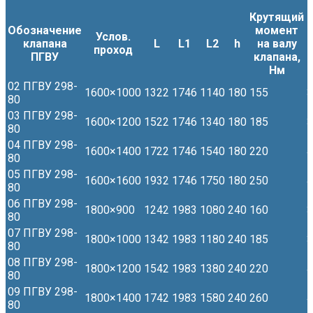
Крутящий
Обозначение
момент
Услов.
М
клапана
L
L1
L2
h
на валу
проход
ПГВУ
клапана,
Нм
02 ПГВУ 298-
1600×1000
1322
1746
1140
180
155
3
80
03 ПГВУ 298-
1600×1200
1522
1746
1340
180
185
3
80
04 ПГВУ 298-
1600×1400
1722
1746
1540
180
220
4
80
05 ПГВУ 298-
1600×1600
1932
1746
1750
180
250
4
80
06 ПГВУ 298-
1800×900
1242
1983
1080
240
160
3
80
07 ПГВУ 298-
1800×1000
1342
1983
1180
240
185
3
80
08 ПГВУ 298-
1800×1200
1542
1983
1380
240
220
4
80
09 ПГВУ 298-
1800×1400
1742
1983
1580
240
260
4
80