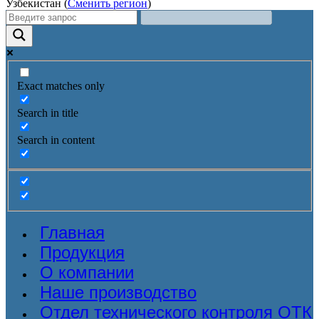
Узбекистан (
Сменить регион
)
Exact matches only
Search in title
Search in content
Главная
Продукция
О компании
Наше производство
Отдел технического контроля ОТК