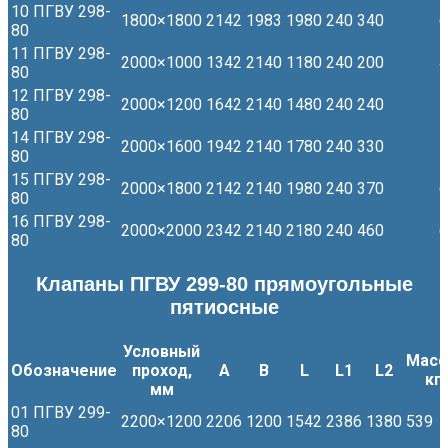
10 ПГВУ 298-
1800×1800
2142
1983
1980
240
340
6
80
11 ПГВУ 298-
2000×1000
1342
2140
1180
240
200
4
80
12 ПГВУ 298-
2000×1200
1642
2140
1480
240
240
5
80
14 ПГВУ 298-
2000×1600
1942
2140
1780
240
330
5
80
15 ПГВУ 298-
2000×1800
2142
2140
1980
240
370
6
80
16 ПГВУ 298-
2000×2000
2342
2140
2180
240
460
6
80
Клапаны ПГВУ 299-80 прямоугольные
пятиосные
Условный
Масс
Обозначение
проход
,
А
В
L
L1
L2
кг
мм
01 ПГВУ 299-
2200×1200
2206
1200
1542
2386
1380
539
80