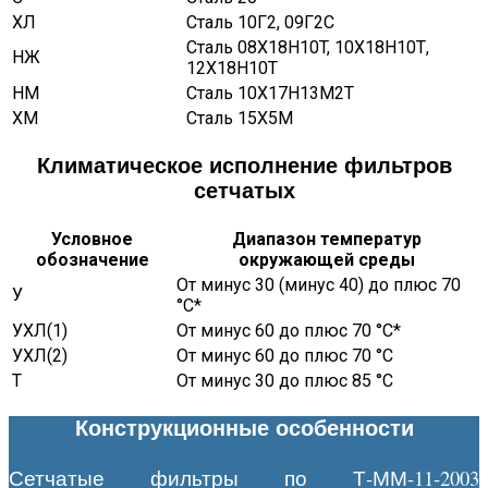
ХЛ
Сталь 10Г2, 09Г2С
Сталь 08X18H10T, 10X18H10Т,
НЖ
12X18H10T
НМ
Сталь 10Х17Н13М2Т
ХМ
Сталь 15Х5М
Климатическое исполнение фильтров
сетчатых
Условное
Диапазон температур
обозначение
окружающей среды
От минус 30 (минус 40) до плюс 70
У
°С*
УХЛ(1)
От минус 60 до плюс 70 °С*
УХЛ(2)
От минус 60 до плюс 70 °С
Т
От минус 30 до плюс 85 °С
Конструкционные особенности
Сетчатые фильтры по Т-ММ-11-2003