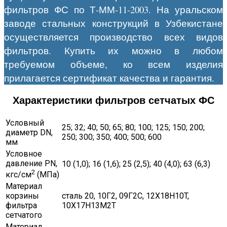
фильтров ФС по Т-ММ-11-2003. На уральском
заводе стальных конструкций в Узбекистане
осуществляется производство всех видов
фильтров. Купить их можно в любом
требуемом объеме, ко всем изделия
прилагается сертификат качества и гарантия.
Характеристики фильтров сетчатых ФС
Условный
25; 32; 40; 50; 65; 80; 100; 125; 150; 200;
диаметр DN,
250; 300; 350; 400; 500; 600
мм
Условное
давление PN,
10 (1,0); 16 (1,6); 25 (2,5); 40 (4,0); 63 (6,3)
2
кгс/см
(МПа)
Материал
корзины
сталь 20, 10Г2, 09Г2С, 12X18H10T,
фильтра
10Х17Н13М2Т
сетчатого
Материал