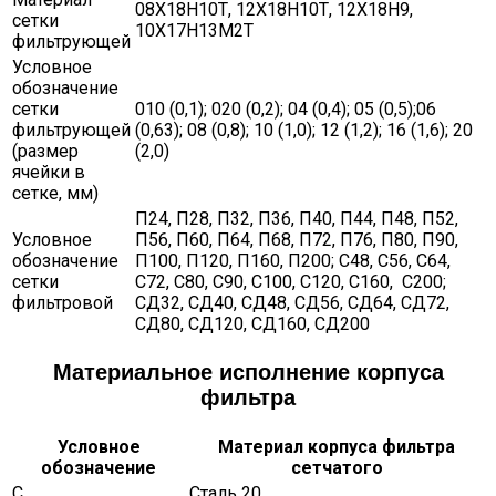
08Х18Н10Т, 12Х18Н10Т, 12Х18Н9,
сетки
10Х17Н13М2Т
фильтрующей
Условное
обозначение
сетки
010 (0,1); 020 (0,2); 04 (0,4); 05 (0,5);06
фильтрующей
(0,63); 08 (0,8); 10 (1,0); 12 (1,2); 16 (1,6); 20
(размер
(2,0)
ячейки в
сетке, мм)
П24, П28, П32, П36, П40, П44, П48, П52,
Условное
П56, П60, П64, П68, П72, П76, П80, П90,
обозначение
П100, П120, П160, П200; С48, С56, С64,
сетки
С72, С80, С90, С100, С120, С160, С200;
фильтровой
СД32, СД40, СД48, СД56, СД64, СД72,
СД80, СД120, СД160, СД200
Материальное исполнение корпуса
фильтра
Условное
Материал корпуса фильтра
обозначение
сетчатого
С
Сталь 20