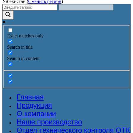
Узбекистан (
Сменить регион
)
Exact matches only
Search in title
Search in content
Главная
Продукция
О компании
Наше производство
Отдел технического контроля ОТК