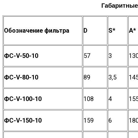
Габаритные
Обозначение фильтра
D
S*
A*
ФС-V-50-10
57
3
13
ФС-V-80-10
89
3,5
14
ФС-V-100-10
108
4
15
ФС-V-150-10
159
6
18