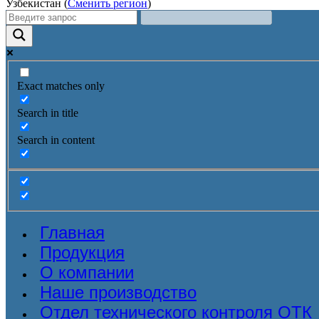
Узбекистан (
Сменить регион
)
Exact matches only
Search in title
Search in content
Главная
Продукция
О компании
Наше производство
Отдел технического контроля ОТК