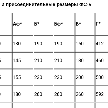
 и присоединительные размеры ФС-V
Аф*
Б*
Бф*
В*
Г*
0
130
190
190
150
412
5
145
210
210
180
460
5
155
230
230
200
500
0
180
260
260
260
592