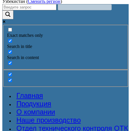
Узбекистан (
Сменить регион
)
Exact matches only
Search in title
Search in content
Главная
Продукция
О компании
Наше производство
Отдел технического контроля ОТК