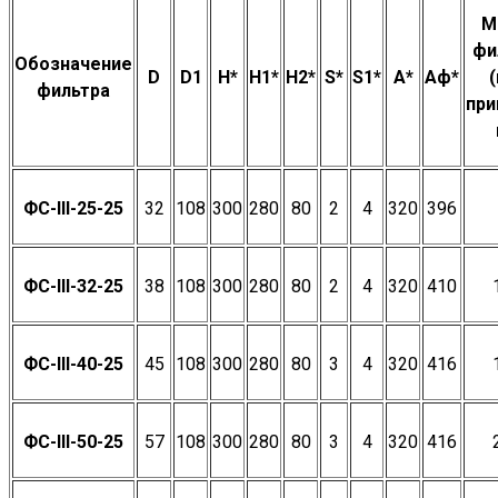
М
фи
Обозначение
D
D1
H*
H1*
H2*
S*
S1*
A*
Aф*
фильтра
при
ФС-III-25-25
32
108
300
280
80
2
4
320
396
ФС-III-32-25
38
108
300
280
80
2
4
320
410
ФС-III-40-25
45
108
300
280
80
3
4
320
416
ФС-III-50-25
57
108
300
280
80
3
4
320
416