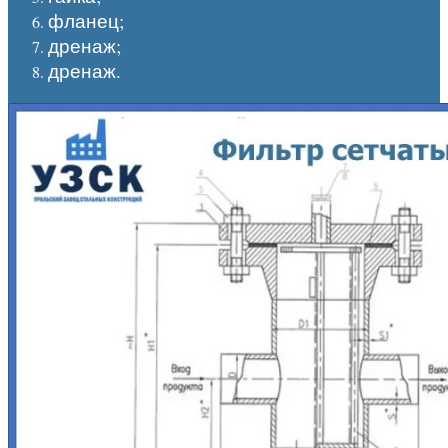
фланец;
дренаж;
дренаж.