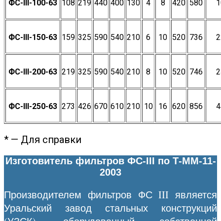
ФС-III-100-63
108
219
440
400
130
4
8
420
580
1
ФС-III-150-63
159
325
590
540
210
6
10
520
736
2
ФС-III-200-63
219
325
590
540
210
8
10
520
746
2
ФС-III-250-63
273
426
670
610
210
10
16
620
856
4
* — Для справки
Изготовитель фильтров ФС-III по Т-ММ-11-
2003
Производителем фильтров ФС III является
Уральский завод стальных конструкций