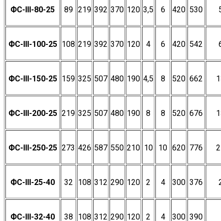
ФС-III-80-25
89
219
392
370
120
3,5
6
420
530
ФС-III-100-25
108
219
392
370
120
4
6
420
542
ФС-III-150-25
159
325
507
480
190
4,5
8
520
662
1
ФС-III-200-25
219
325
507
480
190
8
8
520
676
1
ФС-III-250-25
273
426
587
550
210
10
10
620
776
2
ФС-III-25-40
32
108
312
290
120
2
4
300
376
ФС-III-32-40
38
108
312
290
120
2
4
300
390