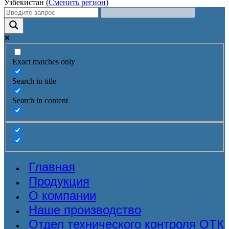
Узбекистан (
Сменить регион
)
Exact matches only
Search in title
Search in content
Главная
Продукция
О компании
Наше производство
Отдел технического контроля ОТК