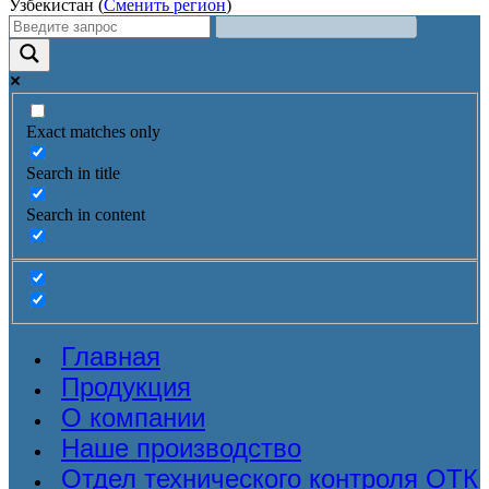
Узбекистан (
Сменить регион
)
Exact matches only
Search in title
Search in content
Главная
Продукция
О компании
Наше производство
Отдел технического контроля ОТК