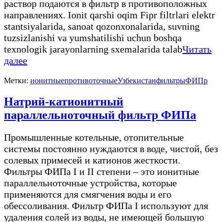
раствор подаются в фильтр в противоположных
направлениях. Ionit qarshi oqim Fipr filtrlari elektr
stantsiyalarida, sanoat qozonxonalarida, suvning
tuzsizlanishi va yumshatilishi uchun boshqa
texnologik jarayonlarning sxemalarida talab
Читать
далее
Метки:
ионитные
противоточные
Узбекистан
фильтры
ФИПр
Натрий-катионитный
параллельноточный фильтр ФИПа
Промышленные котельные, отопительные
системы постоянно нуждаются в воде, чистой, без
солевых примесей и катионов жесткости.
Фильтры ФИПа I и II степени – это ионитные
параллельноточные устройства, которые
применяются для смягчения воды и его
обессоливания. Фильтр ФИПа I используют для
удаления солей из воды, не имеющей большую