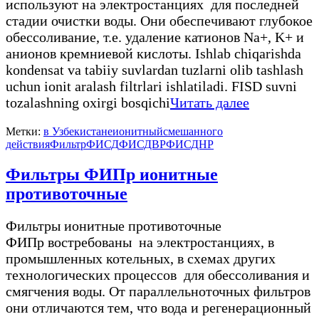
используют на электростанциях для последней
стадии очистки воды. Они обеспечивают глубокое
обессоливание, т.е. удаление катионов Na+, K+ и
анионов кремниевой кислоты. Ishlab chiqarishda
kondensat va tabiiy suvlardan tuzlarni olib tashlash
uchun ionit aralash filtrlari ishlatiladi. FISD suvni
tozalashning oxirgi bosqichi
Читать далее
Метки:
в Узбекистане
ионитный
смешанного
действия
Фильтр
ФИСД
ФИСДВР
ФИСДНР
Фильтры ФИПр ионитные
противоточные
Фильтры ионитные противоточные
ФИПр востребованы на электростанциях, в
промышленных котельных, в схемах других
технологических процессов для обессоливания и
смягчения воды. От параллельноточных фильтров
они отличаются тем, что вода и регенерационный