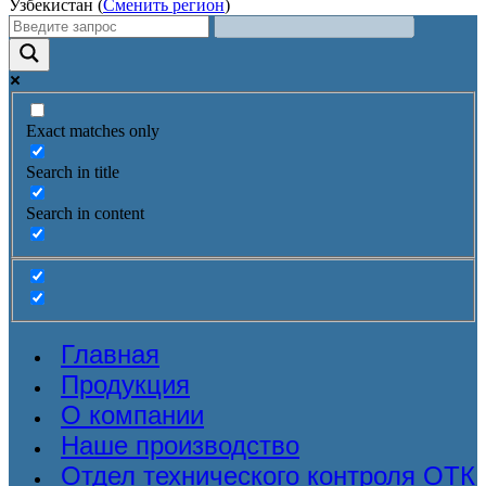
Узбекистан (
Сменить регион
)
Exact matches only
Search in title
Search in content
Главная
Продукция
О компании
Наше производство
Отдел технического контроля ОТК