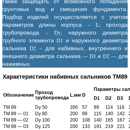
также защищать от возможного попадания
грунтовых вод и смещения фундамента.
Подбор изделий осуществляется с учетом
параметров длины корпуса – L; прохода
трубопровода – Dy; наружного диаметра
трубного элемента D1 и наружного диаметра
сальника D2 – для набивных; внутреннего и
внешнего диаметра сальника — D1 и D2 — для
нажимных.
Характеристики набивных сальников ТМ89
Параметры сал
Проход
Обозначение
L
,мм
D
трубопровода
D1
D2
D3
ТМ 89
Dy 50
200
57
89
114
116
ТМ 89 — 01
Dy 80
200
89
115
140
142
ТМ 89 — 02
Dy 100
200
108
140
165
167
ТМ 89 — 03
Dy 125
200
133
191
219
221