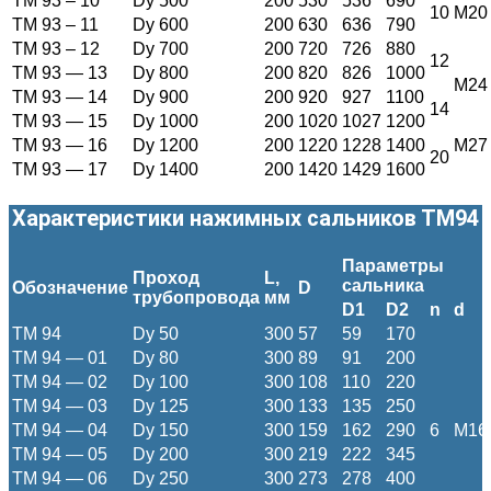
ТМ 93 – 10
Dy 500
200
530
536
690
10
M20
ТМ 93 – 11
Dy 600
200
630
636
790
ТМ 93 – 12
Dy 700
200
720
726
880
12
ТМ 93 — 13
Dy 800
200
820
826
1000
M24
ТМ 93 — 14
Dy 900
200
920
927
1100
14
ТМ 93 — 15
Dy 1000
200
1020
1027
1200
ТМ 93 — 16
Dy 1200
200
1220
1228
1400
M27
20
ТМ 93 — 17
Dy 1400
200
1420
1429
1600
Характеристики нажимных сальников ТМ94
Параметры
Проход
L
,
сальника
Обозначение
D
трубопровода
мм
D1
D2
n
d
ТМ 94
Dy 50
300
57
59
170
ТМ 94 — 01
Dy 80
300
89
91
200
ТМ 94 — 02
Dy 100
300
108
110
220
ТМ 94 — 03
Dy 125
300
133
135
250
ТМ 94 — 04
Dy 150
300
159
162
290
6
M16
ТМ 94 — 05
Dy 200
300
219
222
345
ТМ 94 — 06
Dy 250
300
273
278
400