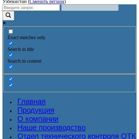
Узбекистан (
Сменить регион
)
Exact matches only
Search in title
Search in content
Главная
Продукция
О компании
Наше производство
Отдел технического контроля ОТК