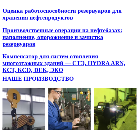
Оценка работоспособности резервуаров для
хранения нефтепродуктов
Производственные операции на нефтебазах:
наполнение, опорожнение и зачистка
резервуаров
Компенсатор для систем отопления
многоэтажных зданий — СТЭ, HYDRA ARN,
КСТ, КСО, DEK, ЭКО
НАШЕ ПРОИЗВОДСТВО