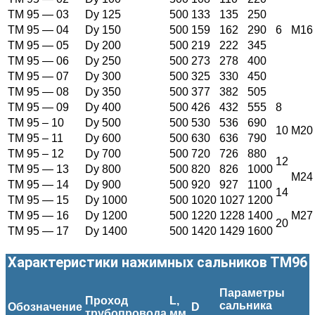
ТМ 95 — 03
Dy 125
500
133
135
250
ТМ 95 — 04
Dy 150
500
159
162
290
6
M16
ТМ 95 — 05
Dy 200
500
219
222
345
ТМ 95 — 06
Dy 250
500
273
278
400
ТМ 95 — 07
Dy 300
500
325
330
450
ТМ 95 — 08
Dy 350
500
377
382
505
ТМ 95 — 09
Dy 400
500
426
432
555
8
ТМ 95 – 10
Dy 500
500
530
536
690
10
M20
ТМ 95 – 11
Dy 600
500
630
636
790
ТМ 95 – 12
Dy 700
500
720
726
880
12
ТМ 95 — 13
Dy 800
500
820
826
1000
M24
ТМ 95 — 14
Dy 900
500
920
927
1100
14
ТМ 95 — 15
Dy 1000
500
1020
1027
1200
ТМ 95 — 16
Dy 1200
500
1220
1228
1400
M27
20
ТМ 95 — 17
Dy 1400
500
1420
1429
1600
Характеристики нажимных сальников ТМ96
Параметры
Проход
L
,
сальника
Обозначение
D
трубопровода
мм