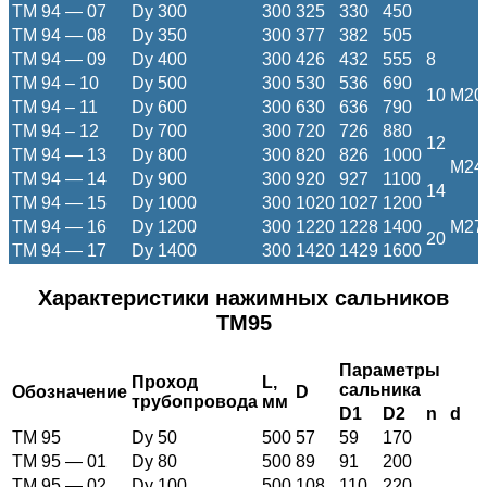
ТМ 94 — 07
Dy 300
300
325
330
450
ТМ 94 — 08
Dy 350
300
377
382
505
ТМ 94 — 09
Dy 400
300
426
432
555
8
ТМ 94 – 10
Dy 500
300
530
536
690
10
M20
ТМ 94 – 11
Dy 600
300
630
636
790
ТМ 94 – 12
Dy 700
300
720
726
880
12
ТМ 94 — 13
Dy 800
300
820
826
1000
M24
ТМ 94 — 14
Dy 900
300
920
927
1100
14
ТМ 94 — 15
Dy 1000
300
1020
1027
1200
ТМ 94 — 16
Dy 1200
300
1220
1228
1400
M27
20
ТМ 94 — 17
Dy 1400
300
1420
1429
1600
Характеристики нажимных сальников
ТМ95
Параметры
Проход
L
,
сальника
Обозначение
D
трубопровода
мм
D1
D2
n
d
ТМ 95
Dy 50
500
57
59
170
ТМ 95 — 01
Dy 80
500
89
91
200
ТМ 95 — 02
Dy 100
500
108
110
220