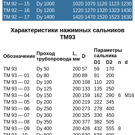
ТМ 92 — 15
Dy 1000
1020
1070
1120
1123
1230
ТМ 92 — 16
Dy 1200
1220
1270
1320
1323
1430
ТМ 92 — 17
Dy 1400
1420
1470
1520
1523
1630
Характеристики нажимных сальников
ТМ93
Параметры
Проход
L
,
сальника
Обозначение
D
трубопровода
мм
D1
D2
n
d
ТМ 93
Dy 50
200
57
59
170
ТМ 93 — 01
Dy 80
200
89
91
200
ТМ 93 — 02
Dy 100
200
108
110
220
ТМ 93 — 03
Dy 125
200
133
135
250
ТМ 93 — 04
Dy 150
200
159
162
290
6
M16
ТМ 93 — 05
Dy 200
200
219
222
345
ТМ 93 — 06
Dy 250
200
273
278
400
ТМ 93 — 07
Dy 300
200
325
330
450
ТМ 93 — 08
Dy 350
200
377
382
505
ТМ 93 — 09
Dy 400
200
426
432
555
8