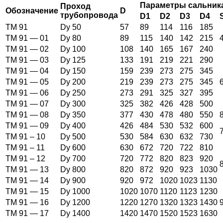
Параметры сальник
Проход
Обозначение
D
трубопровода
D1
D2
D3
D4
ТМ 91
Dy 50
57
89
114
116
185
ТМ 91 — 01
Dy 80
89
115
140
142
215
ТМ 91 — 02
Dy 100
108
140
165
167
240
ТМ 91 — 03
Dy 125
133
191
219
221
290
ТМ 91 — 04
Dy 150
159
239
273
275
345
ТМ 91 — 05
Dy 200
219
239
273
275
345
ТМ 91 — 06
Dy 250
273
291
325
327
395
ТМ 91 — 07
Dy 300
325
382
426
428
500
ТМ 91 — 08
Dy 350
377
430
478
480
550
ТМ 91 — 09
Dy 400
426
484
530
532
600
ТМ 91 – 10
Dy 500
530
584
630
632
730
ТМ 91 – 11
Dy 600
630
672
720
722
810
ТМ 91 – 12
Dy 700
720
772
820
823
920
ТМ 91 — 13
Dy 800
820
872
920
923
1030
ТМ 91 — 14
Dy 900
920
972
1020
1023
1130
ТМ 91 — 15
Dy 1000
1020
1070
1120
1123
1230
ТМ 91 — 16
Dy 1200
1220
1270
1320
1323
1430
ТМ 91 — 17
Dy 1400
1420
1470
1520
1523
1630