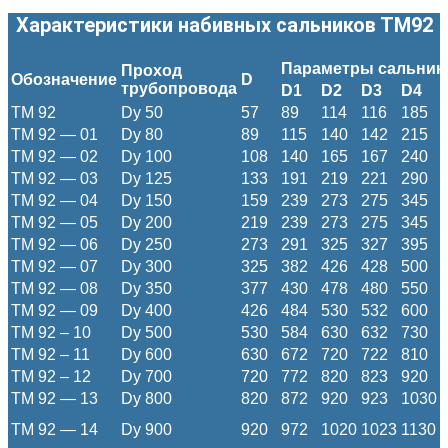
Характеристики набивных сальников ТМ92
Параметры сальник
Проход
Обозначение
D
трубопровода
D1
D2
D3
D4
ТМ 92
Dy 50
57
89
114
116
185
ТМ 92 — 01
Dy 80
89
115
140
142
215
ТМ 92 — 02
Dy 100
108
140
165
167
240
ТМ 92 — 03
Dy 125
133
191
219
221
290
ТМ 92 — 04
Dy 150
159
239
273
275
345
ТМ 92 — 05
Dy 200
219
239
273
275
345
ТМ 92 — 06
Dy 250
273
291
325
327
395
ТМ 92 — 07
Dy 300
325
382
426
428
500
ТМ 92 — 08
Dy 350
377
430
478
480
550
ТМ 92 — 09
Dy 400
426
484
530
532
600
ТМ 92 – 10
Dy 500
530
584
630
632
730
ТМ 92 – 11
Dy 600
630
672
720
722
810
ТМ 92 – 12
Dy 700
720
772
820
823
920
ТМ 92 — 13
Dy 800
820
872
920
923
1030
ТМ 92 — 14
Dy 900
920
972
1020
1023
1130