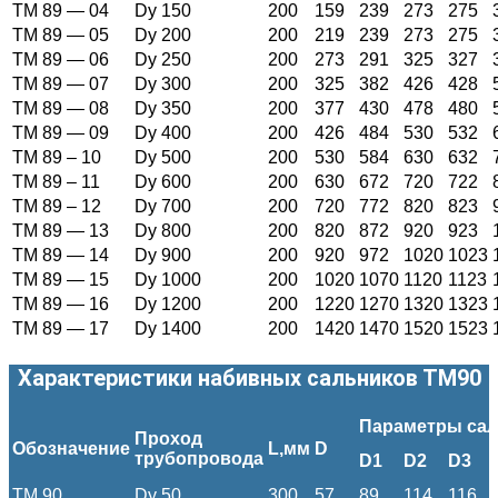
ТМ 89 — 04
Dy 150
200
159
239
273
275
ТМ 89 — 05
Dy 200
200
219
239
273
275
ТМ 89 — 06
Dy 250
200
273
291
325
327
ТМ 89 — 07
Dy 300
200
325
382
426
428
ТМ 89 — 08
Dy 350
200
377
430
478
480
ТМ 89 — 09
Dy 400
200
426
484
530
532
ТМ 89 – 10
Dy 500
200
530
584
630
632
ТМ 89 – 11
Dy 600
200
630
672
720
722
ТМ 89 – 12
Dy 700
200
720
772
820
823
ТМ 89 — 13
Dy 800
200
820
872
920
923
ТМ 89 — 14
Dy 900
200
920
972
1020
1023
ТМ 89 — 15
Dy 1000
200
1020
1070
1120
1123
ТМ 89 — 16
Dy 1200
200
1220
1270
1320
1323
ТМ 89 — 17
Dy 1400
200
1420
1470
1520
1523
Характеристики набивных сальников ТМ90
Параметры сал
Проход
Обозначение
L
,мм
D
трубопровода
D1
D2
D3
ТМ 90
Dy 50
300
57
89
114
116