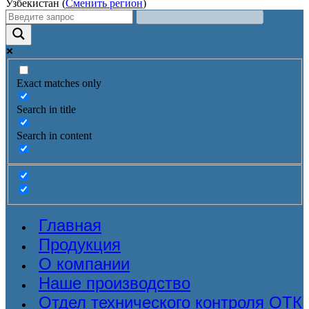
Узбекистан (
Сменить регион
)
Exact matches only
Search in title
Search in content
Главная
Продукция
О компании
Наше производство
Отдел технического контроля ОТК