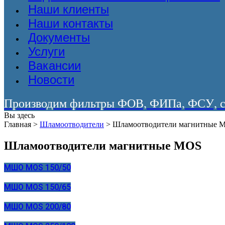
Наши клиенты
Наши контакты
Документы
Услуги
Вакансии
Новости
Производим фильтры ФОВ, ФИПа, ФСУ, со
Вы здесь
Главная
>
Шламоотводители
>
Шламоотводители магнитные 
Шламоотводители магнитные MOS
МШО MOS 150/50
МШО MOS 150/65
МШО MOS 200/80