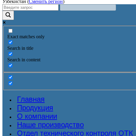
Узбекистан (
Сменить регион
)
Exact matches only
Search in title
Search in content
Главная
Продукция
О компании
Наше производство
Отдел технического контроля ОТК