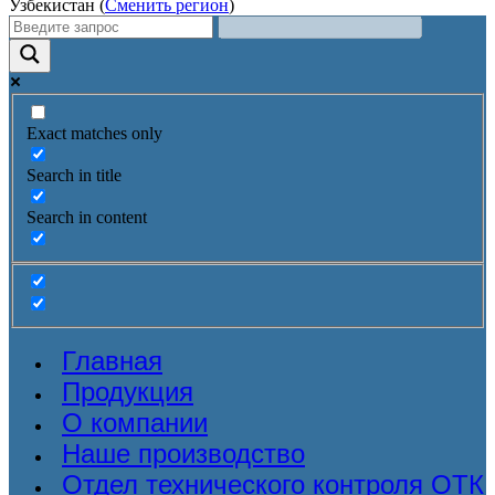
Узбекистан (
Сменить регион
)
Exact matches only
Search in title
Search in content
Главная
Продукция
О компании
Наше производство
Отдел технического контроля ОТК