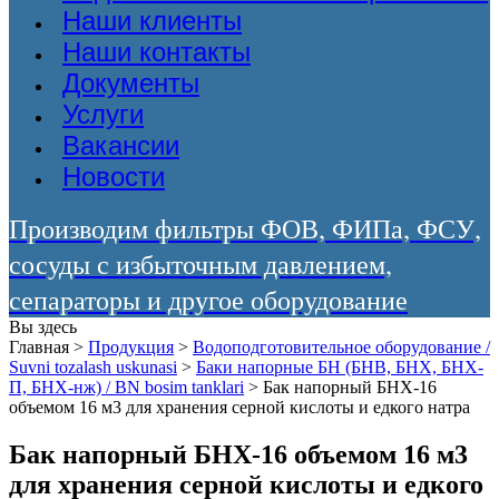
Наши клиенты
Наши контакты
Документы
Услуги
Вакансии
Новости
Производим фильтры ФОВ, ФИПа, ФСУ,
сосуды с избыточным давлением,
сепараторы и другое оборудование
Вы здесь
Главная
>
Продукция
>
Водоподготовительное оборудование /
Suvni tozalash uskunasi
>
Баки напорные БН (БНВ, БНХ, БНХ-
П, БНХ-нж) / BN bosim tanklari
>
Бак напорный БНХ-16
объемом 16 м3 для хранения серной кислоты и едкого натра
Бак напорный БНХ-16 объемом 16 м3
для хранения серной кислоты и едкого