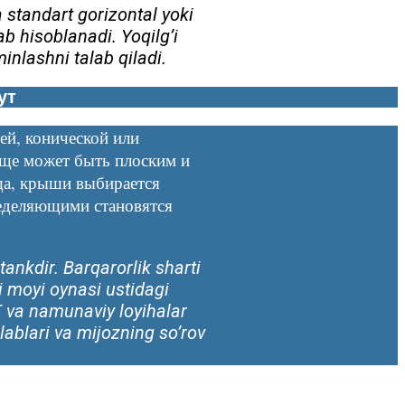
standart gorizontal yoki
b hisoblanadi. Yoqilg’i
minlashni talab qiladi.
ут
ей, конической или
ище может быть плоским и
ища, крыши выбирается
ределяющими становятся
tankdir. Barqarorlik sharti
i moyi oynasi ustidagi
ST va namunaviy loyihalar
lablari va mijozning so’rov