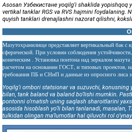
Asosan Узбекистане yoqilg’i shaklida yopishqoq y
vertikal tanklar RGS va RVS hajmini foydalaning. 
quyish tanklari drenajlashni nazorat qilishni, kokslas
О
Мазутохранилище представляет вертикальный бак с 
сферической. При условии соблюдения устойчивости
коническим . Установка понтона над зеркалом мазут
расчетом на основании ГОСТ, и типовых проектов, н
требования ПБ и СНиП и данные из опросного лиса за
Yoqilg’i ombori statsionar va suzuvchi, konusning y
bilan, tank baland va baland bo’lishi mumkin. Pastk
pontonni o’rnatish uning saqlash sharoitlarini yaxs
asosida hisoblash yo’li bilan tanlanadi, masalan, 
tulkidan olingan ma’lumotlar hal qiluvchi rol o’ynay