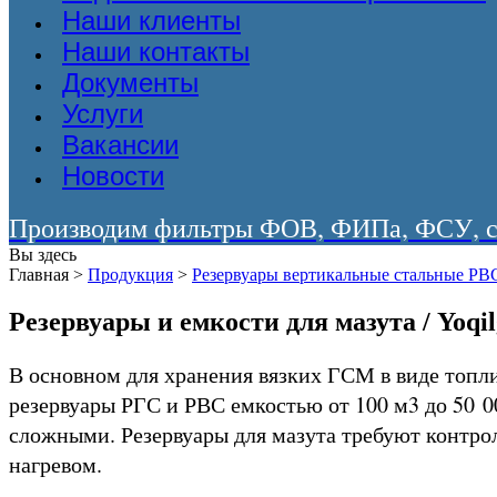
Наши клиенты
Наши контакты
Документы
Услуги
Вакансии
Новости
Производим фильтры ФОВ, ФИПа, ФСУ, со
Вы здесь
Главная
>
Продукция
>
Резервуары вертикальные стальные РВС /
Резервуары и емкости для мазута / Yoqilg
В основном для хранения вязких ГСМ в виде топл
резервуары РГС и РВС емкостью от 100 м3 до 50 
сложными. Резервуары для мазута требуют контро
нагревом.