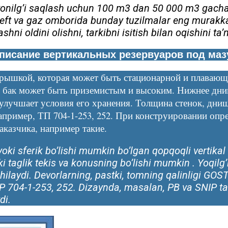
onilg’i saqlash uchun 100 m3 dan 50 000 m3 gacha 
Neft va gaz omborida bunday tuzilmalar eng murakka
hni oldini olishni, tarkibni isitish bilan oqishini ta’
писание вертикальных резервуаров под маз
крышкой, которая может быть стационарной и плавающ
, бак может быть приземистым и высоким. Нижнее дн
а улучшает условия его хранения. Толщина стенок, дн
апример, ТП 704-1-253, 252. При конструировании оп
казчика, например такие.
oki sferik bo’lishi mumkin bo’lgan qopqoqli vertikal 
i taglik tekis va konusning bo’lishi mumkin . Yoqilg’
hilaydi. Devorlarning, pastki, tomning qalinligi GO
TP 704-1-253, 252. Dizaynda, masalan, PB va SNIP ta
di.