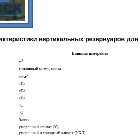
актеристики вертикальных резервуаров для
Единица измерения
3
м
топливный мазут, масла
3
кг/м
кПа
кПа
кПа
°С
°С
баллы
умеренный климат (У),
умеренный и холодный климат (УХЛ)