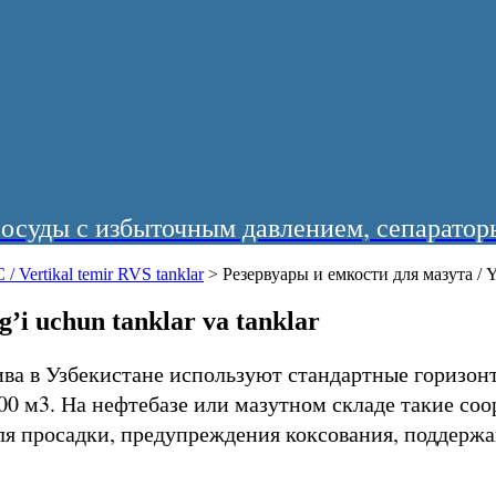
суды с избыточным давлением, сепараторы
 Vertikal temir RVS tanklar
>
Резервуары и емкости для мазута / Yoq
’i uchun tanklar va tanklar
ива в Узбекистане используют стандартные горизон
000 м3. На нефтебазе или мазутном складе такие с
ля просадки, предупреждения коксования, поддержа