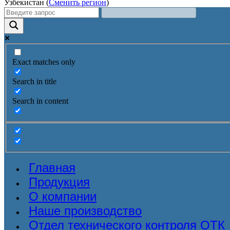
Узбекистан (
Сменить регион
)
Exact matches only
Search in title
Search in content
Главная
Продукция
О компании
Наше производство
Отдел технического контроля ОТК