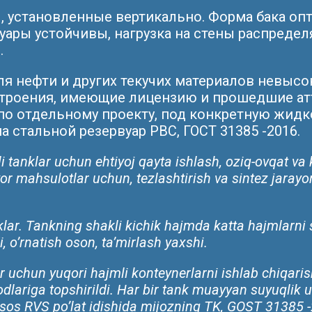
, установленные вертикально. Форма бака оп
ары устойчивы, нагрузка на стены распредел
.
я нефти и других текучих материалов невысо
троения, имеющие лицензию и прошедшие ат
по отдельному проекту, под конкретную жидк
а стальной резервуар РВС, ГОСТ 31385 -2016.
i tanklar uchun ehtiyoj qayta ishlash, oziq-ovqat va 
yyor mahsulotlar uchun, tezlashtirish va sintez jarayo
tanklar. Tankning shakli kichik hajmda katta hajmlarn
 o’rnatish oson, ta’mirlash yaxshi.
 uchun yuqori hajmli konteynerlarni ishlab chiqarish
lariga topshirildi. Har bir tank muayyan suyuqlik 
 asos RVS po’lat idishida mijozning TK, GOST 31385 