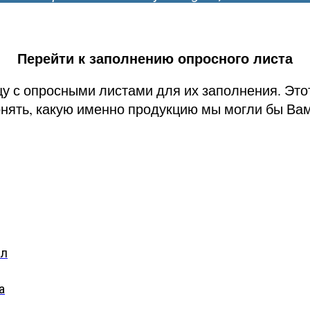
Перейти к заполнению опросного листа
цу с опросными листами для их заполнения. Эт
онять, какую именно продукцию мы могли бы Ва
ел
а