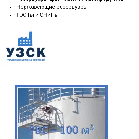
Нержавеющие резервуары
ГОСТы и СНиПы