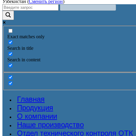
Узбекистан (
Сменить регион
)
Exact matches only
Search in title
Search in content
Главная
Продукция
О компании
Наше производство
Отдел технического контроля ОТК