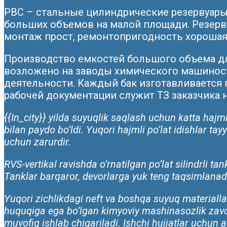
РВС – стальные цилиндрические резервуары
больших объемов на малой площади. Резерву
монтаж прост, ремонтопригодность хорошая
Производство емкостей большого объема дл
возложено на заводы химического машинос
деятельности. Каждый бак изготавливается 
рабочей документации служит ТЗ заказчика н
{{In_city}} yilda suyuqlik saqlash uchun katta hajml
bilan paydo bo’ldi. Yuqori hajmli po’lat idishlar ta
uchun zarurdir.
RVS-vertikal ravishda o’rnatilgan po’lat silindrli 
Tanklar barqaror, devorlarga yuk teng taqsimlanadi,
Yuqori zichlikdagi neft va boshqa suyuq materiallar
huquqiga ega bo’lgan kimyoviy mashinasozlik zavod
muvofiq ishlab chiqariladi. Ishchi hujjatlar uchun