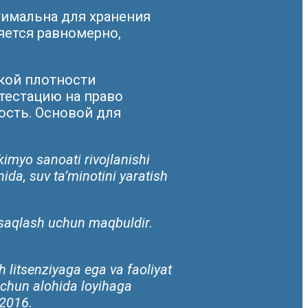
тимальна для хранения
яется равномерно,
кой плотности
тестацию на право
ость. Основой для
kimyo sanoati rivojlanishi
nida, suv ta’minotini yaratish
i saqlash uchun maqbuldir.
 litsenziyaga ega va faoliyat
uchun alohida loyihaga
-2016.