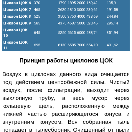
Циклон ЦОК 6
370
1790
1895
2000
169,42
135,9
Циклон ЦОК 7
465
2620
2810
3000
230,61
191,58
Циклон ЦОК 8
525
3500
3750
4000
438,69
244,84
Циклон ЦОК 9
585
4375
4687
5000
528,45
296,14
Циклон ЦОК
645
5250
5625
6000
588,74
351,94
10
Циклон ЦОК
695
6130
6585
7000
654,10
401,62
11
Принцип работы циклонов ЦОК
Воздух в циклонах данного вида очищается
под действием центробежной силы. Чистый
воздух, после фильтрации, выходит через
выхлопную трубу, а весь мусор через
кольцевую щель, расположенную между
нижней частью расширяющегося конуса и
внутренним конусом. Вся собранная пыль
попадает в пылесборник. Очищенный от пыли