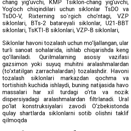
chang yig’uvchi, KMP Tsiklon-chang yig’uvchi,
Yog’och chiqindilari uchun siklonlar TsDO va
TsDO-V, Rixterning so`rgich cho’ntagi, VZP
siklonlari, BTs-2 batareyali siklonlar, U21-BBT
siklonlari, TsKTI-B siklonlari, VZP-B siklonlari,
Siklonlar havoni tozalash uchun mo’ljallangan, ular
turli sanoat sohalarida, ishlab chiqarishda keng
qo’llaniladi. Qurilmalarning asosiy vazifasi
gazsimon yoki suyuq muhitni aralashmalardan
(to’xtatilgan zarrachalardan) tozalashdir. Havoni
tozalash siklonlari markazdan qochma va
tortishish kuchida ishlaydi, buning natijasida havo
massalari har xil turdagi o’rta va nozik
dispersiyadagi aralashmalardan filtrlanadi. Ural
po‘lat konstruksiyalari zavodi O‘zbekistonda
qulay shartlarda siklonlarni sotib olishni taklif
qilmoqda