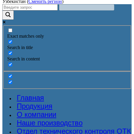
Узбекистан (
Сменить регион
)
Exact matches only
Search in title
Search in content
Главная
Продукция
О компании
Наше производство
Отдел технического контроля ОТК