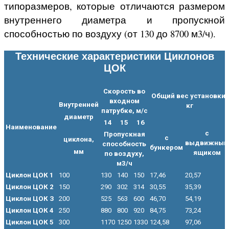
типоразмеров, которые отличаются размером
внутреннего диаметра и пропускной
способностью по воздуху (от 130 до 8700 м3/ч).
Технические характеристики Циклонов
ЦОК
Скорость во
Общий вес установки,
входном
Внутренней
кг
патрубке, м/с
диаметр
14
15
16
Наименование
с
Пропускная
с
циклона,
выдвижным
способность
бункером
мм
ящиком
по воздуху,
м3/ч
Циклон ЦОК 1
100
130
140
150
17,46
20,57
Циклон ЦОК 2
150
290
302
314
30,55
35,39
Циклон ЦОК З
200
525
563
600
46,70
54,19
Циклон ЦОК 4
250
880
800
920
84,75
73,24
Циклон ЦОК 5
300
1170
1250
1330
124,58
97,06