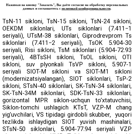
Нажимая на кнопку "Заказать", Вы даёте согласие на обработку персональных
данных и соглашаетесь с
политикой конфиденциальности
.
TsN-11 sikloni, TsN-15 sikloni, TsN-24 sikloni,
OEKDM siklonlari, UTs siklonlari (7.411−1
seriyali), UTsM-38 siklonlari, Giprodrevprom Ts
siklonlari (7.411−2 seriyali), TsOK 5.904-30
seriyali, Risi sikloni, TsM siklonlari (5.904-72.93
seriyali), 4BTsSH sikloni, TsOL sikloni, OTI
sikloni, suv plyonkali TsVP sikloni, 5.907-1
seriyali SIOT-M sikloni va SIOT-M1 sikloni
(modernizatsiyalangan), SIOT siklonlari, TsP-2
sikloni, STsN-40 siklonlari, SK-TsN-34 siklonlari,
SK-TsN-34M siklonlari, SDK-TsN-33 siklonlari,
gorizontal MPR siklon-uchqun to’xtatuvchisi,
Siklon-tomchi ushlagich KTsT, VZP-M chang
yig’uvchilari, VS tipidagi girdobli skubber, yuqori
tezlikda ishlaydigan SIOT yuvish mashinalari,
STsN-50 siklonlari, 5.904-77.94 seriyali VZP