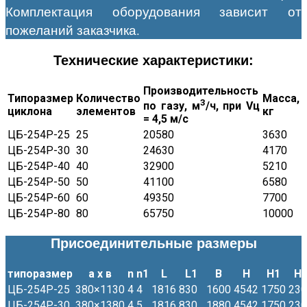
Комплектация оборудования зависит от
пожеланий заказчика.
Технические характеристики:
Производительность
Типоразмер
Количество
Масса,
3
по газу, м
/ч, при Vц
циклона
элементов
кг
= 4,5 м/с
ЦБ-254Р-25
25
20580
3630
ЦБ-254Р-30
30
24630
4170
ЦБ-254Р-40
40
32900
5210
ЦБ-254Р-50
50
41100
6580
ЦБ-254Р-60
60
49350
7700
ЦБ-254Р-80
80
65750
10000
Присоединительные размеры
типоразмер
а х в
n
n1
L
L1
B
H
H1
H
ЦБ-254Р-25
380×1130
4
4
1816
830
1600
4542
1750
230
ЦБ-254Р-30
380×1380
4
5
1816
830
1880
4542
1750
230