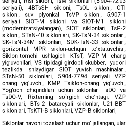
seriyali, Risi sikloni, TsM siklonlari (5.904-72.93
seriyali), 4BTsSH sikloni, TsOL sikloni, OTI
sikloni, suv plyonkali TsVP sikloni, 5.907-1
seriyali SIOT-M sikloni va SIOT-M1 sikloni
(modernizatsiyalangan), SIOT siklonlari, TsP-2
sikloni, STsN-40 siklonlari, SK-TsN-34 siklonlari,
SK-TsN-34M siklonlari, SDK-TsN-33 siklonlari,
gorizontal MPR siklon-uchqun to’xtatuvchisi,
Siklon-tomchi ushlagich KTsT, VZP-M chang
yig’uvchilari, VS tipidagi girdobli skubber, yuqori
tezlikda ishlaydigan SIOT yuvish mashinalari,
STsN-50 siklonlari, 5.904-77.94 seriyali VZP
chang yig’uvchi, KMP Tsiklon-chang yig’uvchi,
Yog’och chiqindilari uchun siklonlar TsDO va
TsDO-V, Rixterning so`rgich cho’ntagi, VZP
siklonlari, BTs-2 batareyali siklonlar, U21-BBT
siklonlari, TsKTI-B siklonlari, VZP-B siklonlari,
Siklonlar havoni tozalash uchun mo’ljallangan, ular