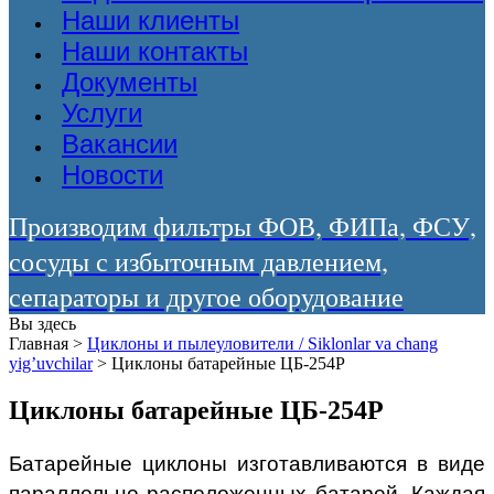
Наши клиенты
Наши контакты
Документы
Услуги
Вакансии
Новости
Производим фильтры ФОВ, ФИПа, ФСУ,
сосуды с избыточным давлением,
сепараторы и другое оборудование
Вы здесь
Главная
>
Циклоны и пылеуловители / Siklonlar va chang
yig’uvchilar
>
Циклоны батарейные ЦБ-254Р
Циклоны батарейные ЦБ-254Р
Батарейные циклоны изготавливаются в виде
параллельно расположенных батарей. Каждая