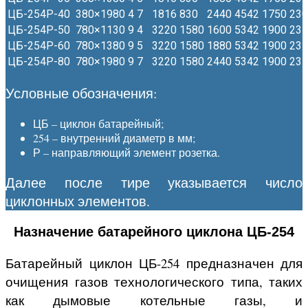
ЦБ-254Р-40
380×1980
4
7
1816
830
2440
4542
1750
230
ЦБ-254Р-50
780×1130
9
4
3220
1580
1600
5342
1900
235
ЦБ-254Р-60
780×1380
9
5
3220
1580
1880
5342
1900
235
ЦБ-254Р-80
780×1980
9
7
3220
1580
2440
5342
1900
235
Условные обозначения:
ЦБ – циклон батарейный;
254 – внутренний диаметр в мм;
Р – направляющий элемент розетка.
Далее после тире указывается число
циклонных элементов.
Назначение батарейного циклона ЦБ-254
Батарейный циклон ЦБ-254 предназначен для
очищения газов технологического типа, таких
как дымовые котельные газы, и