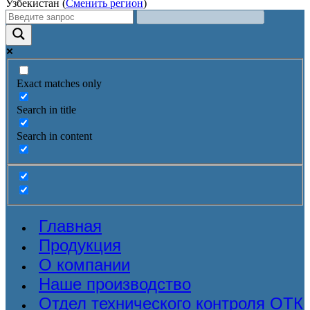
Узбекистан (
Сменить регион
)
Exact matches only
Search in title
Search in content
Главная
Продукция
О компании
Наше производство
Отдел технического контроля ОТК