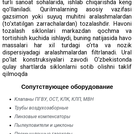
turli sanoat sohalarida, ishlab chiqarishda keng
qo’llaniladi. Qurilmalarning asosiy vazifasi
gazsimon yoki suyuq muhitni aralashmalardan
(to’xtatilgan zarrachalardan) tozalashdir. Havoni
tozalash siklonlari markazdan qochma va
tortishish kuchida ishlaydi, buning natijasida havo
massalari har xil turdagi o’rta va nozik
dispersiyadagi aralashmalardan filtrlanadi. Ural
po‘lat konstruksiyalari zavodi O‘zbekistonda
qulay shartlarda siklonlarni sotib olishni taklif
qilmoqda
Сопутствующее оборудование
Клапаны ПГВУ, ОСТ, КЛК, КЛП, МВН
Трубы воздухозаборные
Линзовые компенсаторы
Пылеуловители и циклоны
Промышленные газоходы