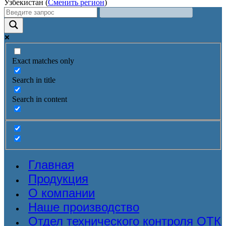
Узбекистан (
Сменить регион
)
Exact matches only
Search in title
Search in content
Главная
Продукция
О компании
Наше производство
Отдел технического контроля ОТК