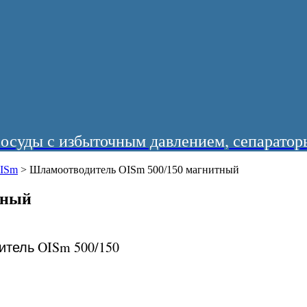
суды с избыточным давлением, сепараторы
OISm
>
Шламоотводитель OISm 500/150 магнитный
тный
тель OISm 500/150