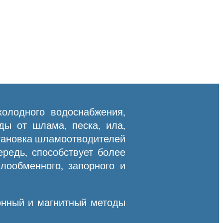
олодного водоснабжения,
ды от шлама, песка, ила,
становка шламоотводителей
ередь, способствует более
лообменного, запорного и
онный и магнитный методы