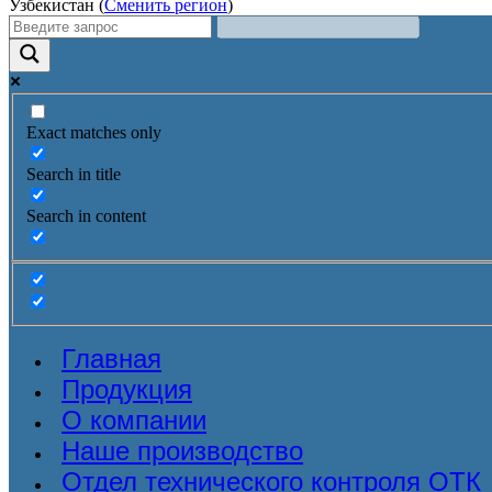
Узбекистан (
Сменить регион
)
Exact matches only
Search in title
Search in content
Главная
Продукция
О компании
Наше производство
Отдел технического контроля ОТК