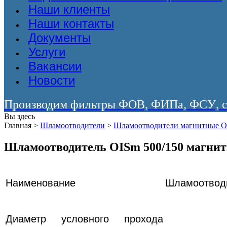
Наши клиенты
Наши контакты
Документы
Услуги
Вакансии
Новости
Производим фильтры ФОВ, ФИПа, ФСУ, со
Вы здесь
Главная
>
Шламоотводители
>
Шламоотводители магнитные 
Шламоотводитель OISm 500/150 магни
Наименование
Шламоотводи
Диаметр условного прохода