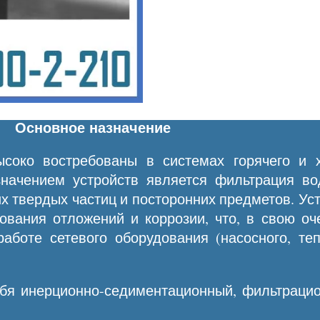
Основное назначение
око востребованы в системах горячего и х
начением устройств является фильтрация во
х твердых частиц и посторонних предметов. У
вания отложений и коррозии, что, в свою оч
аботе сетевого оборудования (насосного, теп
ебя инерционно-седиментационный, фильтраци