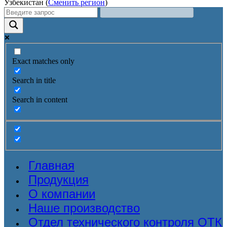
Узбекистан (
Сменить регион
)
Exact matches only
Search in title
Search in content
Главная
Продукция
О компании
Наше производство
Отдел технического контроля ОТК