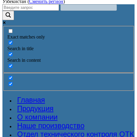
Узбекистан (
Сменить регион
)
Exact matches only
Search in title
Search in content
Главная
Продукция
О компании
Наше производство
Отдел технического контроля ОТК