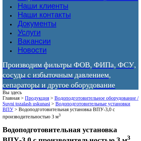
Наши клиенты
Наши контакты
Документы
Услуги
Вакансии
Новости
Производим фильтры ФОВ, ФИПа, ФСУ,
сосуды с избыточным давлением,
сепараторы и другое оборудование
Вы здесь
Главная
>
Продукция
>
Водоподготовительное оборудование /
Suvni tozalash uskunasi
>
Водоподготовительные установки
ВПУ
>
Водоподготовительная установка ВПУ-3,0 с
3
производительностью 3 м
Водоподготовительная установка
3
ВПУ-3,0 с производительностью 3 м