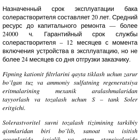
Назначенный срок эксплуатации бака
солерастворителя составляет 20 лет. Средний
ресурс до капитального ремонта — более
24000 ч. Гарантийный срок службы
солерастворителя – 12 месяцев с момента
включения устройства в эксплуатацию, но не
более 24 месяцев со дня отгрузки заказчику.
Fipning kationit filtrlarini qayta tiklash uchun zarur
bo’lgan tuz va ammoniy sulfatning regeneratsiya
eritmalarining mexanik aralashmalaridan
tayyorlash va tozalash uchun S – tank Soler
eritgichi.
Solerastvoritel suvni tozalash tizimining tarkibiy
qismlaridan biri bo’lib, sanoat va isitish
qozonlarida, issiqlik va atom stansiyalarida