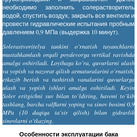
необходимо заполнить солерастворитель
водой, спустить воздух, закрыть все вентили и
провести гидравлические испытания пробным
давлением 0,9 МПа (выдержка 10 минут).
Solerastvoritelya tankini o’rnatish tayanchlarni
mustahkamlash orqali poydevorga vertikal ravishda
amalga oshiriladi. Loyihaga ko’ra, quvurlarni ulash
va yopish va nazorat qilish armaturalarini o’rnatish,
etkazib berish va tushirish vanalarini quvurlarga
ulash va yopish ishlari amalga oshiriladi. Keyin
Soler eritgichni suv bilan to’ldiring, havoni to’kib
tashlang, barcha valflarni yoping va sinov bosimi 0,9
MPa (10 daqiqa ta’sir qilish) bilan gidravlik
sinovlarni o’tkazing.
Особенности эксплуатации бака