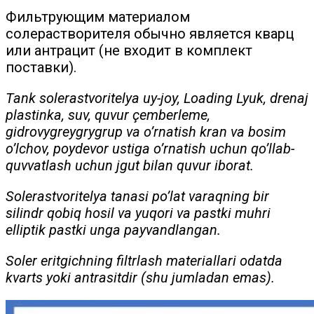
Фильтрующим материалом
солерастворителя обычно является кварц
или антрацит (не входит в комплект
поставки).
Tank solerastvoritelya uy-joy, Loading Lyuk, drenaj
plastinka, suv, quvur çemberleme,
gidrovygreygrygrup va o’rnatish kran va bosim
o’lchov, poydevor ustiga o’rnatish uchun qo’llab-
quvvatlash uchun jgut bilan quvur iborat.
Solerastvoritelya tanasi po’lat varaqning bir
silindr qobiq hosil va yuqori va pastki muhri
elliptik pastki unga payvandlangan.
Soler eritgichning filtrlash materiallari odatda
kvarts yoki antrasitdir (shu jumladan emas).