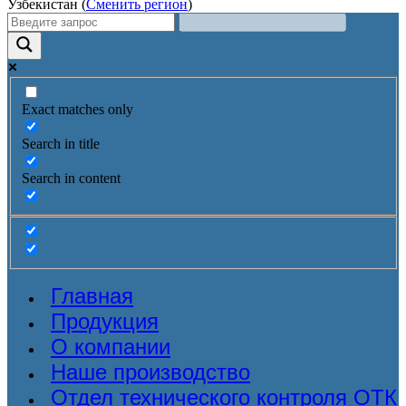
Узбекистан (
Сменить регион
)
Exact matches only
Search in title
Search in content
Главная
Продукция
О компании
Наше производство
Отдел технического контроля ОТК