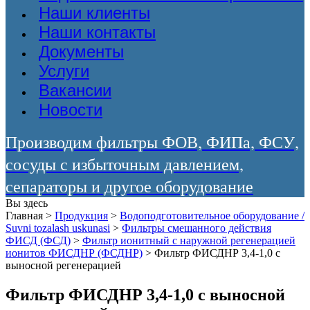
Наши клиенты
Наши контакты
Документы
Услуги
Вакансии
Новости
Производим фильтры ФОВ, ФИПа, ФСУ,
сосуды с избыточным давлением,
сепараторы и другое оборудование
Вы здесь
Главная
>
Продукция
>
Водоподготовительное оборудование /
Suvni tozalash uskunasi
>
Фильтры смешанного действия
ФИСД (ФСД)
>
Фильтр ионитный с наружной регенерацией
ионитов ФИСДНР (ФСДНР)
>
Фильтр ФИСДНР 3,4-1,0 с
выносной регенерацией
Фильтр ФИСДНР 3,4-1,0 с выносной