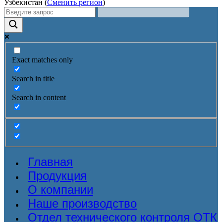
Узбекистан (
Сменить регион
)
Exact matches only
Search in title
Search in content
Главная
Продукция
О компании
Наше производство
Отдел технического контроля ОТК