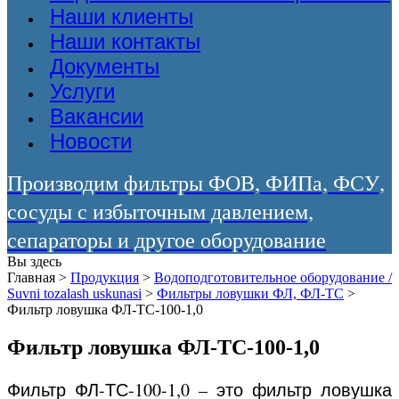
Наши клиенты
Наши контакты
Документы
Услуги
Вакансии
Новости
Производим фильтры ФОВ, ФИПа, ФСУ,
сосуды с избыточным давлением,
сепараторы и другое оборудование
Вы здесь
Главная
>
Продукция
>
Водоподготовительное оборудование /
Suvni tozalash uskunasi
>
Фильтры ловушки ФЛ, ФЛ-ТС
>
Фильтр ловушка ФЛ-ТС-100-1,0
Фильтр ловушка ФЛ-ТС-100-1,0
Фильтр ФЛ-ТС-100-1,0 – это фильтр ловушка