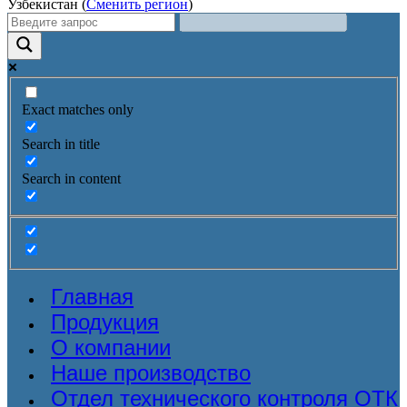
Узбекистан (
Сменить регион
)
Exact matches only
Search in title
Search in content
Главная
Продукция
О компании
Наше производство
Отдел технического контроля ОТК