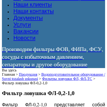
Наши клиенты
Наши контакты
Документы
Услуги
Вакансии
Новости
Производим фильтры ФОВ, ФИПа, ФСУ,
сосуды с избыточным давлением,
сепараторы и другое оборудование
Вы здесь
Главная
>
Продукция
>
Водоподготовительное оборудование /
Suvni tozalash uskunasi
>
Фильтры ловушки ФЛ, ФЛ-ТС
>
Фильтр ловушка ФЛ-0,2-1,0
Фильтр ловушка ФЛ-0,2-1,0
Фильтр ФЛ-0,2-1,0 представляет собой