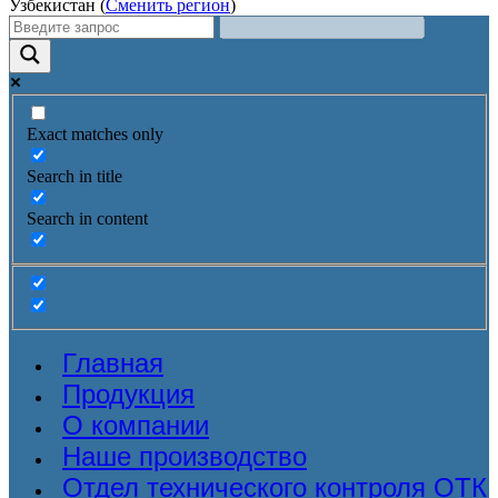
Узбекистан (
Сменить регион
)
Exact matches only
Search in title
Search in content
Главная
Продукция
О компании
Наше производство
Отдел технического контроля ОТК