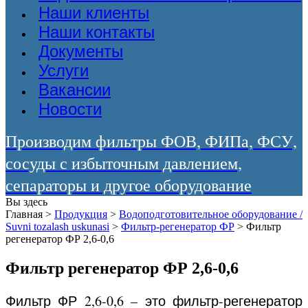
Наши клиенты
Наши контакты
Документы
Услуги
Вакансии
Новости
Производим фильтры ФОВ, ФИПа, ФСУ,
сосуды с избыточным давлением,
сепараторы и другое оборудование
Вы здесь
Главная
>
Продукция
>
Водоподготовительное оборудование /
Suvni tozalash uskunasi
>
Фильтр-регенератор ФР
>
Фильтр
регенератор ФР 2,6-0,6
Фильтр регенератор ФР 2,6-0,6
Фильтр ФР 2,6-0,6 – это фильтр-регенератор