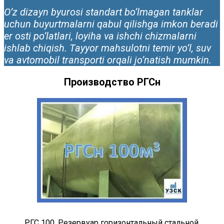
O’z dizayn byurosi standart bo’lmagan tanklar
uchun buyurtmalarni qabul qilishga imkon beradi
er osti po’latlari, loyiha va ishchi chizmalarni
ishlab chiqish. Tayyor mahsulotni temir yo’l, suv
va avtomobil transporti orqali jo’natish mumkin.
Производство РГСн
РГС 100, Резервуар горизонтальный стальной,