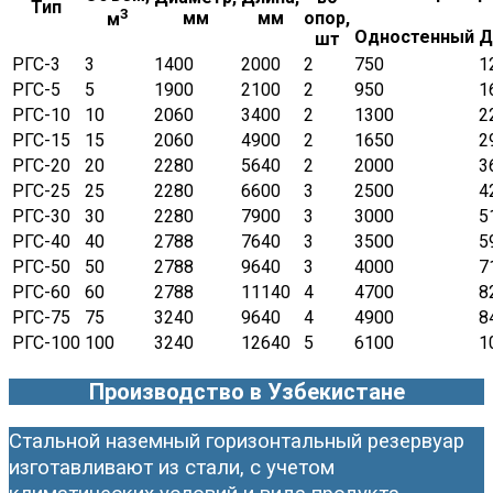
Тип
3
мм
мм
опор,
м
Одностенный
Д
шт
РГС-3
3
1400
2000
2
750
1
РГС-5
5
1900
2100
2
950
1
РГС-10
10
2060
3400
2
1300
2
РГС-15
15
2060
4900
2
1650
2
РГС-20
20
2280
5640
2
2000
3
РГС-25
25
2280
6600
3
2500
4
РГС-30
30
2280
7900
3
3000
5
РГС-40
40
2788
7640
3
3500
5
РГС-50
50
2788
9640
3
4000
7
РГС-60
60
2788
11140
4
4700
8
РГС-75
75
3240
9640
4
4900
8
РГС-100
100
3240
12640
5
6100
1
Производство в Узбекистане
Стальной наземный горизонтальный резервуар
изготавливают из стали, с учетом