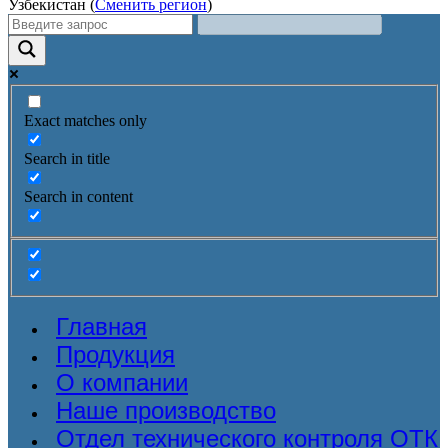
Узбекистан (
Сменить регион
)
Exact matches only
Search in title
Search in content
Главная
Продукция
О компании
Наше производство
Отдел технического контроля ОТК