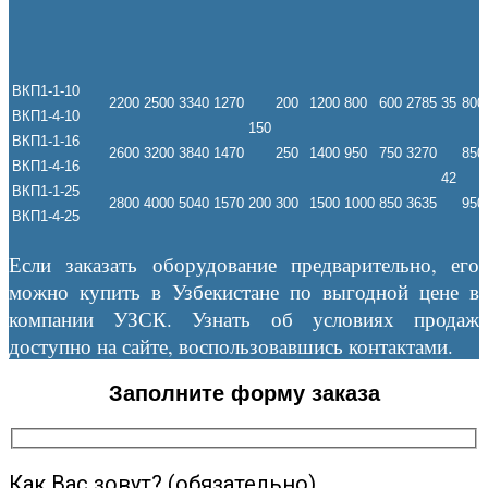
ВКП1-1-10
2200
2500
3340
1270
200
1200
800
600
2785
35
800
ВКП1-4-10
150
ВКП1-1-16
2600
3200
3840
1470
250
1400
950
750
3270
850
ВКП1-4-16
42
ВКП1-1-25
2800
4000
5040
1570
200
300
1500
1000
850
3635
950
ВКП1-4-25
Если заказать оборудование предварительно, его
можно купить в Узбекистане по выгодной цене в
компании УЗСК. Узнать об условиях продаж
доступно на сайте, воспользовавшись контактами.
Заполните форму заказа
Как Вас зовут? (обязательно)