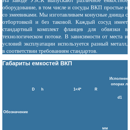
оборудование, в том числе и сосуды ВКП простые и
со змеевиками. Мы изготавливаем конусные днища с
отбортовкой и без таковой. Каждый сосуд имеет
стандартный комплект фланцев для обвязки в
технологическом потоке. В зависимости от места и
условий эксплуатации используется разный металл,
в соответствии требованиям стандартов.
Габариты емкостей ВКП
Исполнени
опорах ла
D
h
1<4*
R
d1
Обозначение
мм