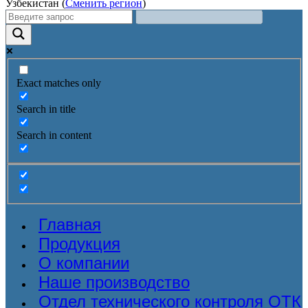
Узбекистан (
Сменить регион
)
Exact matches only
Search in title
Search in content
Главная
Продукция
О компании
Наше производство
Отдел технического контроля ОТК