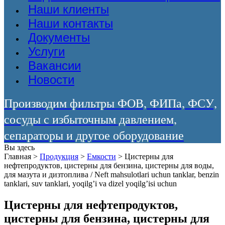
Наши клиенты
Наши контакты
Документы
Услуги
Вакансии
Новости
Производим фильтры ФОВ, ФИПа, ФСУ,
сосуды с избыточным давлением,
сепараторы и другое оборудование
Вы здесь
Главная
>
Продукция
>
Емкости
>
Цистерны для
нефтепродуктов, цистерны для бензина, цистерны для воды,
для мазута и дизтоплива / Neft mahsulotlari uchun tanklar, benzin
tanklari, suv tanklari, yoqilg’i va dizel yoqilg’isi uchun
Цистерны для нефтепродуктов,
цистерны для бензина, цистерны для