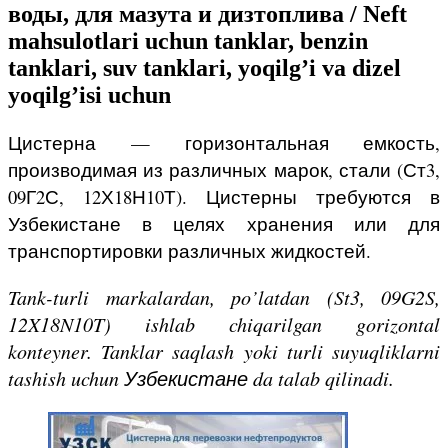
воды, для мазута и дизтоплива / Neft
mahsulotlari uchun tanklar, benzin
tanklari, suv tanklari, yoqilg’i va dizel
yoqilg’isi uchun
Цистерна — горизонтальная емкость,
производимая из различных марок, стали (Ст3,
09Г2С, 12Х18Н10Т). Цистерны требуются в
Узбекистане в целях хранения или для
транспортировки различных жидкостей.
Tank-turli markalardan, po’latdan (St3, 09G2S,
12X18N10T) ishlab chiqarilgan gorizontal
konteyner. Tanklar saqlash yoki turli suyuqliklarni
tashish uchun Узбекистане da talab qilinadi.