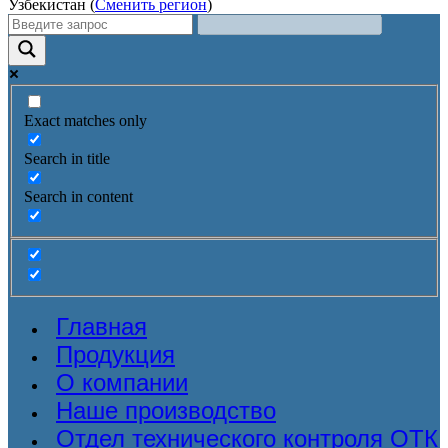
Узбекистан (
Сменить регион
)
Exact matches only
Search in title
Search in content
Главная
Продукция
О компании
Наше производство
Отдел технического контроля ОТК