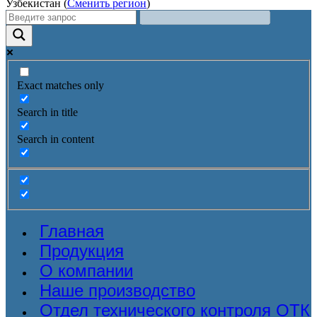
Узбекистан (
Сменить регион
)
Exact matches only
Search in title
Search in content
Главная
Продукция
О компании
Наше производство
Отдел технического контроля ОТК