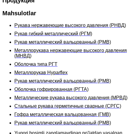
Продукция
Mahsulotlar
Рукава нержавеющие высокого давления (РНВД)
Рукав гибкий металлический (РГМ)
Рукав металлический вальцованный (РМВ)
Металлорукава нержавеющие высокого давления
(МНВД)
Оболочка типа РГТ
Металлорукав Hyparflex
Рукав металлический вальцованный (РМВ)
Оболочка гофрированная (РГТА)
Металлические рукава высокого давления (МРВД)
Стальные рукава герметичные сварные (СРГС)
Гофра металлическая вальцованная (ГМВ)
Рукав металлический вальцованный (РМВ)
Yuqori bosimli zanglamaydigan po'latdan yasalgan