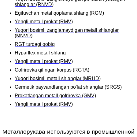
shlanglar (RNVD)
Egiluvchan metal qoplama shlang (RGM)
Yengli metall prokat (RMV)
Yuqori bosimli zanglamaydigan metall shlanglar
(MNVD)
RGT turdagi qobiq
Hyparflex metall shlang
Yengli metall prokat (RMV)
Gofrirovka qilingan korpus (RGTA)
Yuqori bosimli metall shlanglar (MRHD)
Germetik payvandlangan po'lat shlanglar (SRGS)
Prokatlangan metall gofrirovka (GMV)
Yengli metall prokat (RMV)
Металлорукава используются в промышленной