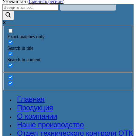
Узбекистан (
Сменить регион
)
Exact matches only
Search in title
Search in content
Главная
Продукция
О компании
Наше производство
Отдел технического контроля ОТК