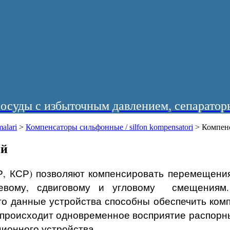
суды с избыточным давлением, сепараторы
alari
>
Компенсаторы сильфонные / silfon kompensatori
>
Компен
ый
, КСР) позволяют компенсировать перемещени
вому, сдвиговому и угловому смещениям. 
что данные устройства способны обеспечить ко
, происходит одновременное восприятие распорн
ионного устройства.