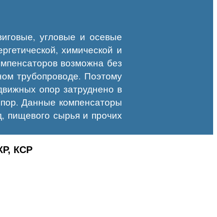
иговые, угловые и осевые
ргетической, химической и
омпенсаторов возможна без
ном трубопроводе. Поэтому
движных опор затруднено в
опор. Данные компенсаторы
д, пищевого сырья и прочих
Р, КСР