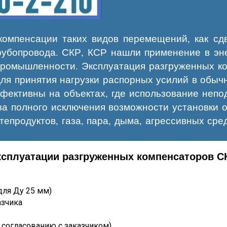
омпенсации таких видов перемещений, как сдв
бопровода. СКР, КСР нашли применение в эне
 промышленности. Эксплуатация разгруженных к
ля принятия нагрузки распорных усилий в обыч
ективны на объектах, где использование непо
-за полного исключения возможности установки 
продуктов, газа, пара, дыма, агрессивных сре
сплуатации разгруженных компенсаторов СК
(для Ду 25 мм)
азчика
 согласованию с заказчиком)