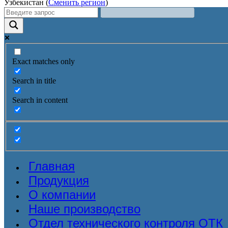
Узбекистан (
Сменить регион
)
Exact matches only
Search in title
Search in content
Главная
Продукция
О компании
Наше производство
Отдел технического контроля ОТК