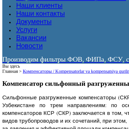
Наши клиенты
Наши контакты
Документы
Услуги
Вакансии
Новости
Производим фильтры ФОВ, ФИПа, ФСУ, со
Вы здесь
Главная
>
Компенсаторы / Kompensatorlar va kompensatsiya qurilm
Компенсатор сильфонный разгруженн
Сильфонные разгруженные компенсаторы (СКР
Узбекистане
по трем направлениям: по осе
компенсаторов КСР (СКР) заключается в том, 
видов трубопроводов и их сочетаний, при этом
за давления и эффективной площади компенсац