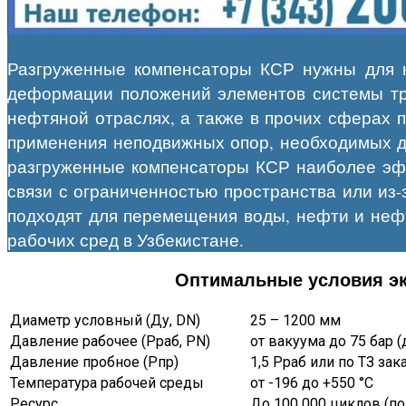
Разгруженные компенсаторы КСР нужны для к
деформации положений элементов системы тру
нефтяной отраслях, а также в прочих сферах
применения неподвижных опор, необходимых д
разгруженные компенсаторы КСР наиболее эфф
связи с ограниченностью пространства или из
подходят для перемещения воды, нефти и нефте
рабочих сред
в Узбекистане
.
Оптимальные условия эк
Диаметр условный (Ду, DN)
25 – 1200 мм
Давление рабочее (Рраб, PN)
от вакуума до 75 бар 
Давление пробное (Рпр)
1,5 Рраб или по ТЗ зак
Температура рабочей среды
от -196 до +550 °С
Ресурс
До 100 000 циклов (по