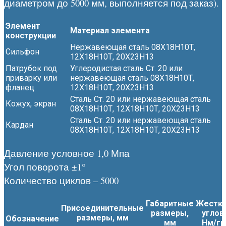
диаметром до 5000 мм, выполняется под заказ).
Элемент
Материал элемента
конструкции
Нержавеющая сталь 08Х18Н10Т,
Сильфон
12Х18Н10Т, 20Х23Н13
Патрубок под
Углеродистая сталь Ст. 20 или
приварку или
нержавеющая сталь 08Х18Н10Т,
фланец
12Х18Н10Т, 20Х23Н13
Сталь Ст. 20 или нержавеющая сталь
Кожух, экран
08Х18Н10Т, 12Х18Н10Т, 20Х23Н13
Сталь Ст. 20 или нержавеющая сталь
Кардан
08Х18Н10Т, 12Х18Н10Т, 20Х23Н13
Давление условное 1,0 Мпа
Угол поворота ±1°
Количество циклов – 5000
Габаритные
Жестко
Присоединительные
размеры,
углов
размеры, мм
Обозначение
мм
Нм/гр