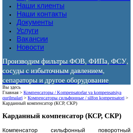
Наши клиенты
Наши контакты
Документы
Услуги
Вакансии
Новости
Производим фильтры ФОВ, ФИПа, ФСУ,
сосуды с избыточным давлением,
сепараторы и другое оборудование
Вы здесь
Главная
>
Компенсаторы / Kompensatorlar va kompensatsiya
qurilmalari
>
Компенсаторы сильфонные / silfon kompensatori
>
Карданный компенсатор (КСР, СКР)
Карданный компенсатор (КСР, СКР)
Компенсатор сильфонный поворотный