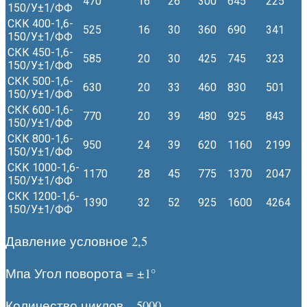
470
16
26
300
645
225
150/У±1/ФФ
СКК 400-1,6-
525
16
30
360
690
341
150/У±1/ФФ
СКК 450-1,6-
585
20
30
425
745
323
150/У±1/ФФ
СКК 500-1,6-
630
20
33
460
830
501
150/У±1/ФФ
СКК 600-1,6-
770
20
39
480
925
843
150/У±1/ФФ
СКК 800-1,6-
950
24
39
620
1160
2199
150/У±1/ФФ
СКК 1000-1,6-
1170
28
45
775
1370
2047
150/У±1/ФФ
СКК 1200-1,6-
1390
32
52
925
1600
4264
150/У±1/ФФ
Давление условное 2,5
Мпа Угол поворота = ±1°
Количество циклов – 5000