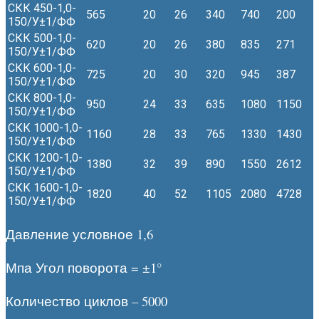
СКК 450-1,0-
565
20
26
340
740
200
150/У±1/ФФ
СКК 500-1,0-
620
20
26
380
835
271
150/У±1/ФФ
СКК 600-1,0-
725
20
30
320
945
387
150/У±1/ФФ
СКК 800-1,0-
950
24
33
635
1080
1150
150/У±1/ФФ
СКК 1000-1,0-
1160
28
33
765
1330
1430
150/У±1/ФФ
СКК 1200-1,0-
1380
32
39
890
1550
2612
150/У±1/ФФ
СКК 1600-1,0-
1820
40
52
1105
2080
4728
150/У±1/ФФ
Давление условное 1,6
Мпа Угол поворота = ±1°
Количество циклов – 5000