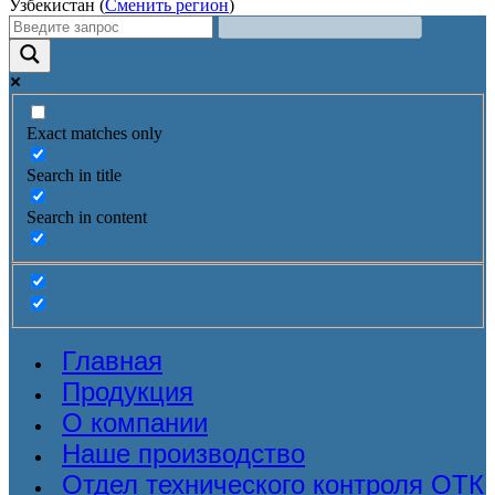
Узбекистан (
Сменить регион
)
Exact matches only
Search in title
Search in content
Главная
Продукция
О компании
Наше производство
Отдел технического контроля ОТК