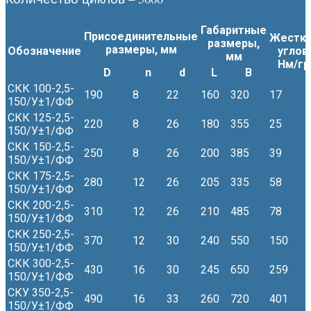
Габаритные
Присоединительные
Жестко
размеры,
размеры, мм
Обозначение
углов
мм
Нм/гр
D
n
d
L
B
СКК 100-2,5-
190
8
22
160
320
17
150/У±1/ФФ
СКК 125-2,5-
220
8
26
180
355
25
150/У±1/ФФ
СКК 150-2,5-
250
8
26
200
385
39
150/У±1/ФФ
СКК 175-2,5-
280
12
26
205
335
58
150/У±1/ФФ
СКК 200-2,5-
310
12
26
210
485
78
150/У±1/ФФ
СКК 250-2,5-
370
12
30
240
550
150
150/У±1/ФФ
СКК 300-2,5-
430
16
30
245
650
259
150/У±1/ФФ
СКУ 350-2,5-
490
16
33
260
720
401
150/У±1/ФФ