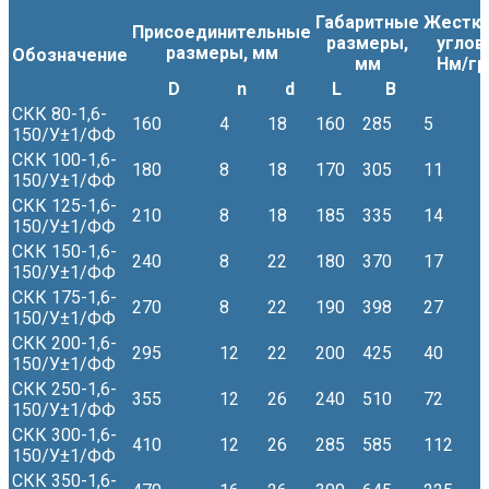
Габаритные
Жестко
Присоединительные
размеры,
углов
размеры, мм
Обозначение
мм
Нм/гр
D
n
d
L
B
СКК 80-1,6-
160
4
18
160
285
5
150/У±1/ФФ
СКК 100-1,6-
180
8
18
170
305
11
150/У±1/ФФ
СКК 125-1,6-
210
8
18
185
335
14
150/У±1/ФФ
СКК 150-1,6-
240
8
22
180
370
17
150/У±1/ФФ
СКК 175-1,6-
270
8
22
190
398
27
150/У±1/ФФ
СКК 200-1,6-
295
12
22
200
425
40
150/У±1/ФФ
СКК 250-1,6-
355
12
26
240
510
72
150/У±1/ФФ
СКК 300-1,6-
410
12
26
285
585
112
150/У±1/ФФ
СКК 350-1,6-