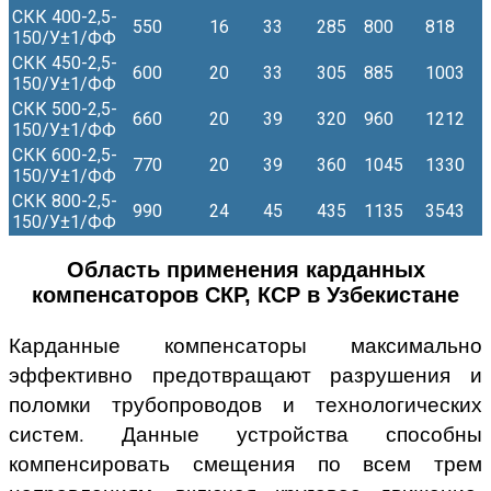
СКК 400-2,5-
550
16
33
285
800
818
150/У±1/ФФ
СКК 450-2,5-
600
20
33
305
885
1003
150/У±1/ФФ
СКК 500-2,5-
660
20
39
320
960
1212
150/У±1/ФФ
СКК 600-2,5-
770
20
39
360
1045
1330
150/У±1/ФФ
СКК 800-2,5-
990
24
45
435
1135
3543
150/У±1/ФФ
Область применения карданных
компенсаторов СКР, КСР в Узбекистане
Карданные компенсаторы максимально
эффективно предотвращают разрушения и
поломки трубопроводов и технологических
систем. Данные устройства способны
компенсировать смещения по всем трем