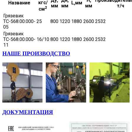
Ду,
Дн,
H,
Производитель
кгс/
Название
L,мм
мм
мм
мм
т/ч
2
см
Грязевик
ТС-568.00.000-
25
800
1220
1880
2600
2532
05
Грязевик
ТС-568.00.000-
16/10
800
1220
1880
2600
2532
11
НАШЕ ПРОИЗВОДСТВО
ДОКУМЕНТАЦИЯ