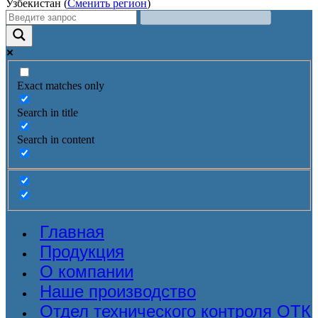
Узбекистан (
Сменить регион
)
Exact matches only
Search in title
Search in content
Главная
Продукция
О компании
Наше производство
Отдел технического контроля ОТК