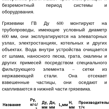
безремонтный период системы и
оборудования.
Грязевики ГВ Ду 600 монтируют на
трубопроводы, имеющие условный диаметр
600 мм, они эксплуатируются на элеваторных
узлах, электростанциях, котельных и других
объектах. Вода внутри устройства очищается
от шлама, наносного песка, грата, окалины и
других примесей посредством специального
фильтрующего элемента – сетки из
нержавеющей стали. Она отсекает
взвешенные частицы, они оседают и
скапливаются в нижней части грязевика.
Ру,
Ду,
Дн,
H,
Производитель
кгс/
Название
L,мм
мм
мм
мм
т/ч
2