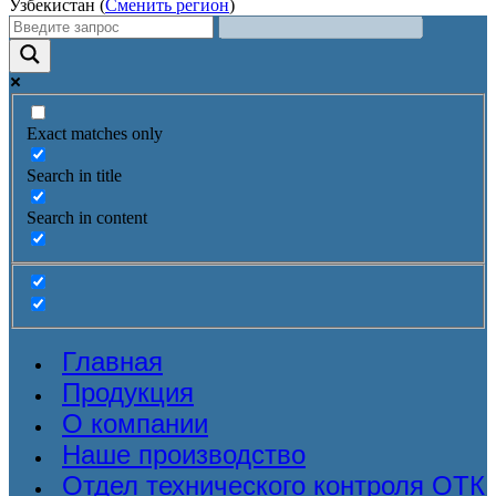
Узбекистан (
Сменить регион
)
Exact matches only
Search in title
Search in content
Главная
Продукция
О компании
Наше производство
Отдел технического контроля ОТК