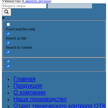
Узбекистан (
Сменить регион
)
Exact matches only
Search in title
Search in content
Главная
Продукция
О компании
Наше производство
Отдел технического контроля ОТК