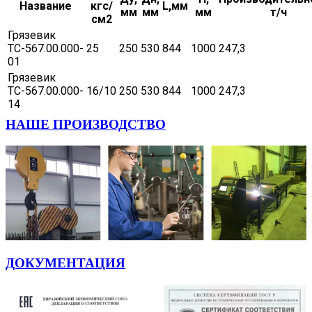
Название
кгс/
L,мм
мм
мм
мм
т/ч
см2
Грязевик
ТС-567.00.000-
25
250
530
844
1000
247,3
01
Грязевик
ТС-567.00.000-
16/10
250
530
844
1000
247,3
14
НАШЕ ПРОИЗВОДСТВО
ДОКУМЕНТАЦИЯ