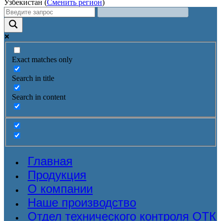
Узбекистан (
Сменить регион
)
Exact matches only
Search in title
Search in content
Главная
Продукция
О компании
Наше производство
Отдел технического контроля ОТК