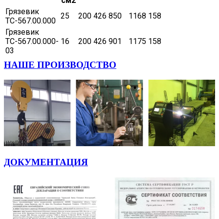
см2
Грязевик
25
200
426
850
1168
158
ТС-567.00.000
Грязевик
ТС-567.00.000-
16
200
426
901
1175
158
03
НАШЕ ПРОИЗВОДСТВО
ДОКУМЕНТАЦИЯ