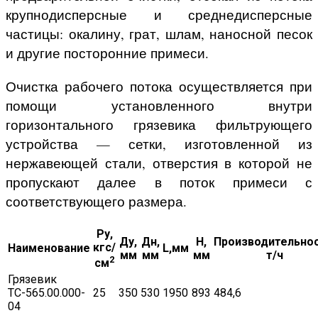
крупнодисперсные и среднедисперсные
частицы: окалину, грат, шлам, наносной песок
и другие посторонние примеси.
Очистка рабочего потока осуществляется при
помощи установленного внутри
горизонтального грязевика фильтрующего
устройства — сетки, изготовленной из
нержавеющей стали, отверстия в которой не
пропускают далее в поток примеси с
соответствующего размера.
Ру,
Ду,
Дн,
H,
Производительнос
кгс/
Наименование
L,мм
мм
мм
мм
т/ч
2
см
Грязевик
ТС-565.00.000-
25
350
530
1950
893
484,6
04