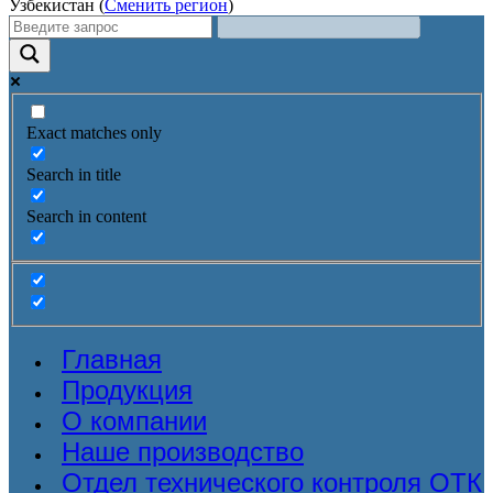
Узбекистан (
Сменить регион
)
Exact matches only
Search in title
Search in content
Главная
Продукция
О компании
Наше производство
Отдел технического контроля ОТК