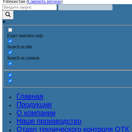
Узбекистан (
Сменить регион
)
Exact matches only
Search in title
Search in content
Главная
Продукция
О компании
Наше производство
Отдел технического контроля ОТК