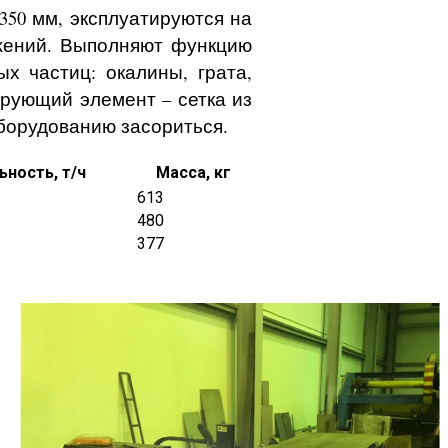
50 мм, эксплуатируются на
ужений. Выполняют функцию
х частиц: окалины, грата,
рующий элемент – сетка из
оборудованию засориться.
ность, т/ч
Масса, кг
613
480
377