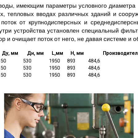
оводы, имеющим параметры условного диаметра 3
иях, тепловых вводах различных зданий и соор
поток от крупнодисперсных и среднедисперсны
нутри устройства установлен специальный фильт
р и очищает поток от него, не давая системе и 
Ду, мм
Дн, мм
L,мм
H, мм
Производитель
350
530
1950
893
484,6
350
530
1950
893
484,6
350
530
1950
893
484,6