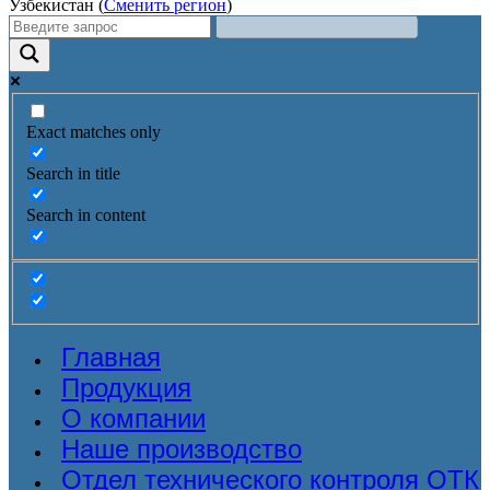
Узбекистан (
Сменить регион
)
Exact matches only
Search in title
Search in content
Главная
Продукция
О компании
Наше производство
Отдел технического контроля ОТК