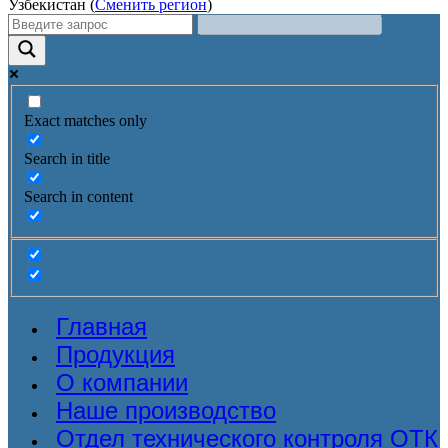
Узбекистан (
Сменить регион
)
Exact matches only
Search in title
Search in content
Главная
Продукция
О компании
Наше производство
Отдел технического контроля ОТК