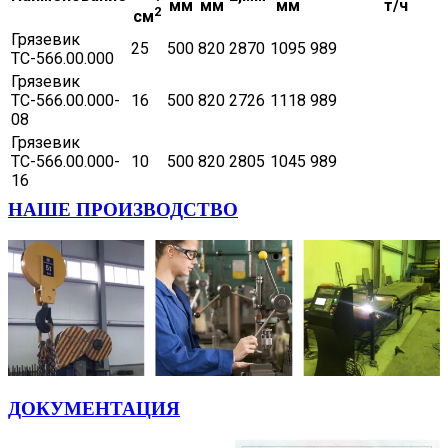
мм
мм
мм
т/ч
2
см
Грязевик
25
500
820
2870
1095
989
ТС-566.00.000
Грязевик
ТС-566.00.000-
16
500
820
2726
1118
989
08
Грязевик
ТС-566.00.000-
10
500
820
2805
1045
989
16
НАШЕ ПРОИЗВОДСТВО
ДОКУМЕНТАЦИЯ