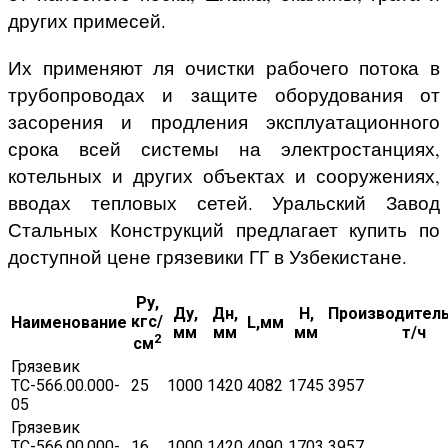
других примесей.
Их применяют ля очистки рабочего потока в
трубопроводах и защите оборудования от
засорения и продления эксплуатационного
срока всей системы на электростанциях,
котельных и других объектах и сооружениях,
вводах тепловых сетей. Уральский Завод
Стальных Конструкций предлагает купить по
доступной цене грязевики ГГ в Узбекистане.
Ру,
Ду,
Дн,
H,
Производитель
кгс/
Наименование
L,мм
мм
мм
мм
т/ч
2
см
Грязевик
ТС-566.00.000-
25
1000
1420
4082
1745
3957
05
Грязевик
ТС-566.00.000-
16
1000
1420
4090
1703
3957