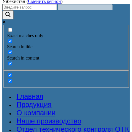
Узбекистан (
Сменить регион
)
Exact matches only
Search in title
Search in content
Главная
Продукция
О компании
Наше производство
Отдел технического контроля ОТК