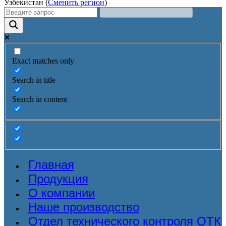
Узбекистан (
Сменить регион
)
Exact matches only
Search in title
Search in content
Главная
Продукция
О компании
Наше производство
Отдел технического контроля ОТК