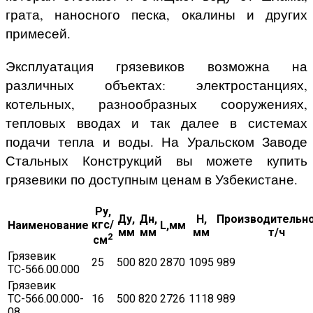
грата, наносного песка, окалины и других
примесей.
Эксплуатация грязевиков возможна на
различных объектах: электростанциях,
котельных, разнообразных сооружениях,
тепловых вводах и так далее в системах
подачи тепла и воды. На Уральском Заводе
Стальных Конструкций вы можете купить
грязевики по доступным ценам в Узбекистане.
Ру,
Ду,
Дн,
H,
Производительно
кгс/
Наименование
L,мм
мм
мм
мм
т/ч
2
см
Грязевик
25
500
820
2870
1095
989
ТС-566.00.000
Грязевик
ТС-566.00.000-
16
500
820
2726
1118
989
08