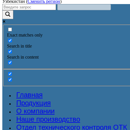
Узбекистан (
Сменить регион
)
Exact matches only
Search in title
Search in content
Главная
Продукция
О компании
Наше производство
Отдел технического контроля ОТК