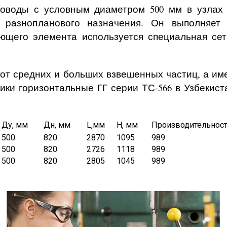
роводы с условным диаметром 500 мм в узлах 
 разнопланового назначения. Он выполняет
ующего элемента используется специальная се
от средних и больших взвешенных частиц, а им
вики горизонтальные ГГ серии ТС-566 в Узбекис
Ду, мм
Дн, мм
L,мм
H, мм
Производительность
500
820
2870
1095
989
500
820
2726
1118
989
500
820
2805
1045
989