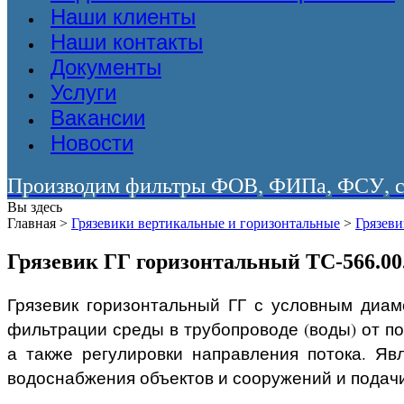
Наши клиенты
Наши контакты
Документы
Услуги
Вакансии
Новости
Производим фильтры ФОВ, ФИПа, ФСУ, со
Вы здесь
Главная
>
Грязевики вертикальные и горизонтальные
>
Грязев
Грязевик ГГ горизонтальный ТС-566.00
Грязевик горизонтальный ГГ с условным диаме
фильтрации среды в трубопроводе (воды) от по
а также регулировки направления потока. Яв
водоснабжения объектов и сооружений и подачи