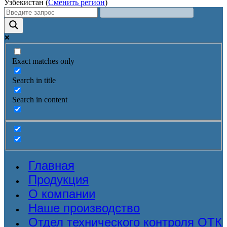
Узбекистан (
Сменить регион
)
Exact matches only
Search in title
Search in content
Главная
Продукция
О компании
Наше производство
Отдел технического контроля ОТК