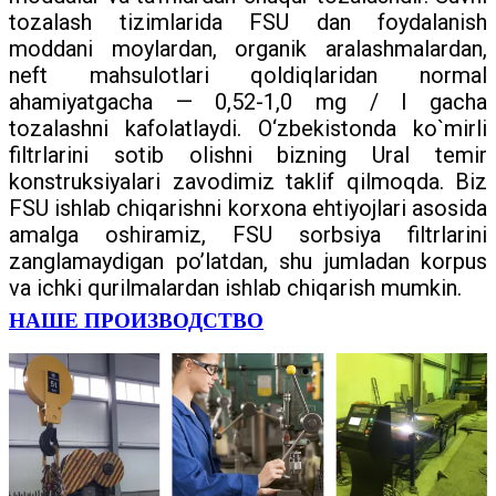
tozalash tizimlarida FSU dan foydalanish
moddani moylardan, organik aralashmalardan,
neft mahsulotlari qoldiqlaridan normal
ahamiyatgacha — 0,52-1,0 mg / l gacha
tozalashni kafolatlaydi. O‘zbekistonda ko`mirli
filtrlarini sotib olishni bizning Ural temir
konstruksiyalari zavodimiz taklif qilmoqda. Biz
FSU ishlab chiqarishni korxona ehtiyojlari asosida
amalga oshiramiz, FSU sorbsiya filtrlarini
zanglamaydigan po’latdan, shu jumladan korpus
va ichki qurilmalardan ishlab chiqarish mumkin.
НАШЕ ПРОИЗВОДСТВО