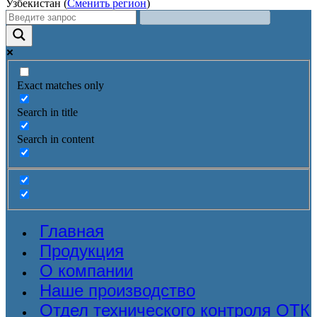
Узбекистан (
Сменить регион
)
Exact matches only
Search in title
Search in content
Главная
Продукция
О компании
Наше производство
Отдел технического контроля ОТК