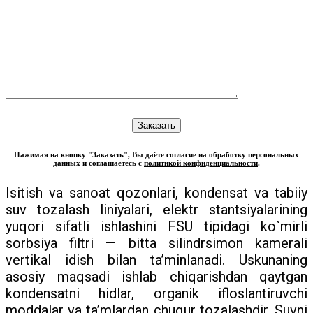
Нажимая на кнопку "Заказать", Вы даёте согласие на обработку персональных
данных и соглашаетесь с
политикой конфиденциальности
.
Isitish va sanoat qozonlari, kondensat va tabiiy
suv tozalash liniyalari, elektr stantsiyalarining
yuqori sifatli ishlashini FSU tipidagi ko`mirli
sorbsiya filtri — bitta silindrsimon kamerali
vertikal idish bilan ta’minlanadi. Uskunaning
asosiy maqsadi ishlab chiqarishdan qaytgan
kondensatni hidlar, organik ifloslantiruvchi
moddalar va ta’mlardan chuqur tozalashdir. Suvni