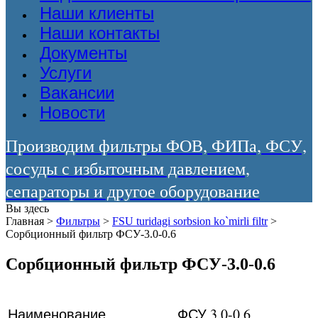
Наши клиенты
Наши контакты
Документы
Услуги
Вакансии
Новости
Производим фильтры ФОВ, ФИПа, ФСУ,
сосуды с избыточным давлением,
сепараторы и другое оборудование
Вы здесь
Главная
>
Фильтры
>
FSU turidagi sorbsion ko`mirli filtr
>
Сорбционный фильтр ФСУ-3.0-0.6
Сорбционный фильтр ФСУ-3.0-0.6
Наименование
ФСУ 3,0-0,6