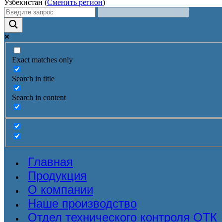
Узбекистан (
Сменить регион
)
Exact matches only
Search in title
Search in content
Главная
Продукция
О компании
Наше производство
Отдел технического контроля ОТК