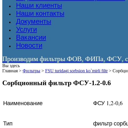
Наши клиенты
Наши контакты
Документы
Услуги
Вакансии
Новости
Производим фильтры ФОВ, ФИПа, ФСУ, со
Вы здесь
Главная
>
Фильтры
>
FSU turidagi sorbsion ko`mirli filtr
>
Сорбци
Сорбционный фильтр ФСУ-1.2-0.6
Наименование
ФСУ 1,2-0,6
Тип
фильтр сорб