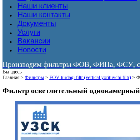
Наши клиенты
Наши контакты
Документы
Услуги
Вакансии
Новости
Производим фильтры ФОВ, ФИПа, ФСУ, со
Вы здесь
Главная
>
Фильтры
>
FOV turdagi filtr (vertical yorituvchi filtr)
>
Ф
Фильтр осветлительный однокамерный 