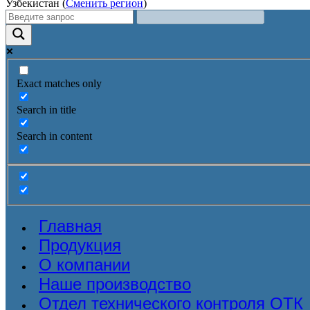
Узбекистан (
Сменить регион
)
Exact matches only
Search in title
Search in content
Главная
Продукция
О компании
Наше производство
Отдел технического контроля ОТК