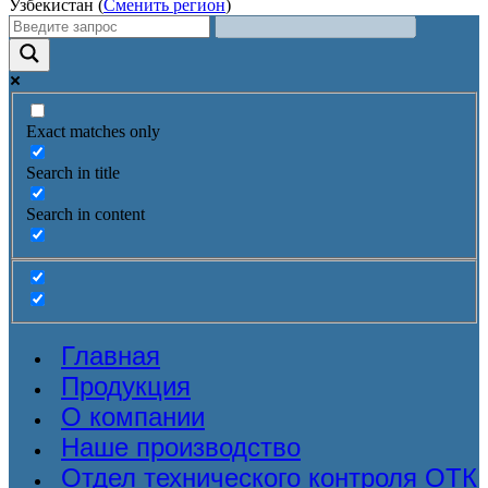
Узбекистан (
Сменить регион
)
Exact matches only
Search in title
Search in content
Главная
Продукция
О компании
Наше производство
Отдел технического контроля ОТК