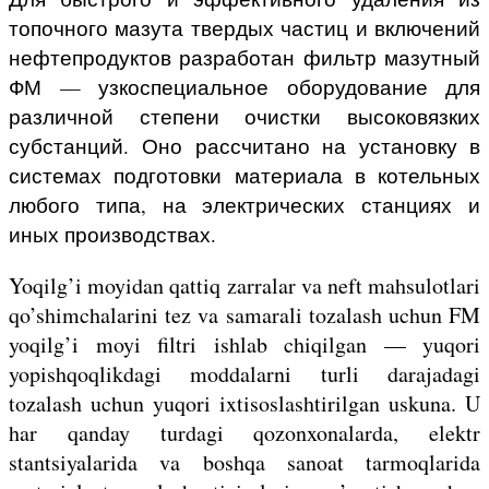
топочного мазута твердых частиц и включений
нефтепродуктов разработан фильтр мазутный
ФМ — узкоспециальное оборудование для
различной степени очистки высоковязких
субстанций. Оно рассчитано на установку в
системах подготовки материала в котельных
любого типа, на электрических станциях и
иных производствах.
Yoqilg’i moyidan qattiq zarralar va neft mahsulotlari
qo’shimchalarini tez va samarali tozalash uchun FM
yoqilg’i moyi filtri ishlab chiqilgan — yuqori
yopishqoqlikdagi moddalarni turli darajadagi
tozalash uchun yuqori ixtisoslashtirilgan uskuna. U
har qanday turdagi qozonxonalarda, elektr
stantsiyalarida va boshqa sanoat tarmoqlarida