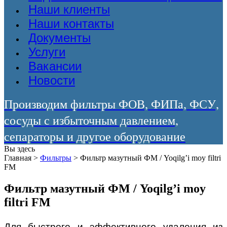
Наши клиенты
Наши контакты
Документы
Услуги
Вакансии
Новости
Производим фильтры ФОВ, ФИПа, ФСУ,
сосуды с избыточным давлением,
сепараторы и другое оборудование
Вы здесь
Главная
>
Фильтры
>
Фильтр мазутный ФМ / Yoqilg’i moy filtri
FM
Фильтр мазутный ФМ / Yoqilg’i moy
filtri FM
Для быстрого и эффективного удаления из